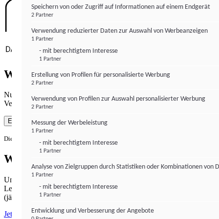
Speichern von oder Zugriff auf Informationen auf einem Endgerät
2 Partner
Verwendung reduzierter Daten zur Auswahl von Werbeanzeigen
1 Partner
- mit berechtigtem Interesse
1 Partner
Wie gewohnt mit Werbung lesen
Erstellung von Profilen für personalisierte Werbung
2 Partner
Nutzen Sie institutional-money.com mit Ihrer Zustimmung zur
Verwendung von Profilen zur Auswahl personalisierter Werbung
Verwendung von Cookies für Webanalyse und Werbemaßnahmen.
2 Partner
Einverstanden
Messung der Werbeleistung
1 Partner
Die Zustimmung ist jederzeit widerrufbar.
- mit berechtigtem Interesse
1 Partner
Werbefrei lesen
Analyse von Zielgruppen durch Statistiken oder Kombinationen von 
1 Partner
Unabhängiger Journalismus hat seinen Preis.
- mit berechtigtem Interesse
Lesen Sie institutional-money.com PUR für 33,99€ pro Monat
1 Partner
(jährliche Abrechnung).
Entwicklung und Verbesserung der Angebote
Jetzt abonnieren
0 Partner