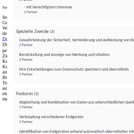
- mit berechtigtem Interesse
Sie haben ein PUR-Abo?
Hier anmelden.
1 Partner
Institutional Money mit Werbung: Wir nutzen aus wirtschaftlichen
Gründen die Möglichkeit, unsere Webseite Dritten als digitalen
Werbeplatz zur Verfügung zu stellen. Über Verarbeitungen, die in
Spezielle Zwecke
(3)
der Verantwortung von uns liegen, können Sie sich in unserer
Datenschutzerklärung
näher informieren.
Zur Bereitstellung unserer
Gewährleistung der Sicherheit, Verhinderung und Aufdeckung von 
Dienste nutzen wir Technologien von
. Zwecke:
Partnern (4)
2 Partner
personalisierte Werbung, Messung von Werbeleistung und
Bereitstellung und Anzeige von Werbung und Inhalten
Zielgruppenforschung. Cookies, Endgeräte- oder ähnliche Online-
2 Partner
Kennungen (z. B. login-basierte Kennungen, zufällig generierte
Kennungen, netzwerkbasierte Kennungen) können zusammen mit
Ihre Entscheidungen zum Datenschutz speichern und übermitteln
anderen Informationen (z. B. Browsertyp und
1 Partner
Browserinformationen, Sprache, Bildschirmgröße, unterstützte
Technologien usw.) auf Ihrem Endgerät gespeichert oder von dort
ausgelesen werden, um es jedes Mal wiederzuerkennen, wenn es
eine App oder einer Webseite aufruft. Dies geschieht für einen oder
Features
(3)
mehrere der hier aufgeführten Verarbeitungszwecke.
Abgleichung und Kombination von Daten aus unterschiedlichen Quel
1 Partner
Impressum
Datenschutzerklärung
Datenschutzeinstel
Verknüpfung verschiedener Endgeräte
Institutional Money
1 Partner
Identifikation von Endgeräten anhand automatisch übermittelter In