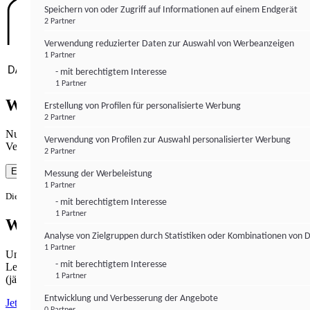
Speichern von oder Zugriff auf Informationen auf einem Endgerät
2 Partner
Verwendung reduzierter Daten zur Auswahl von Werbeanzeigen
1 Partner
- mit berechtigtem Interesse
1 Partner
Wie gewohnt mit Werbung lesen
Erstellung von Profilen für personalisierte Werbung
2 Partner
Nutzen Sie institutional-money.com mit Ihrer Zustimmung zur
Verwendung von Profilen zur Auswahl personalisierter Werbung
Verwendung von Cookies für Webanalyse und Werbemaßnahmen.
2 Partner
Einverstanden
Messung der Werbeleistung
1 Partner
Die Zustimmung ist jederzeit widerrufbar.
- mit berechtigtem Interesse
1 Partner
Werbefrei lesen
Analyse von Zielgruppen durch Statistiken oder Kombinationen von 
1 Partner
Unabhängiger Journalismus hat seinen Preis.
- mit berechtigtem Interesse
Lesen Sie institutional-money.com PUR für 33,99€ pro Monat
1 Partner
(jährliche Abrechnung).
Entwicklung und Verbesserung der Angebote
Jetzt abonnieren
0 Partner