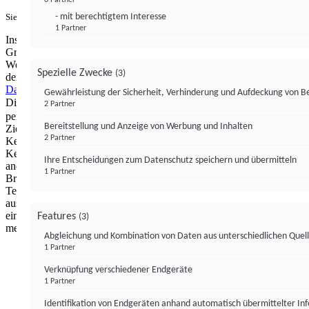
- mit berechtigtem Interesse
Sie haben ein PUR-Abo?
Hier anmelden.
1 Partner
Institutional Money mit Werbung: Wir nutzen aus wirtschaftlichen
Gründen die Möglichkeit, unsere Webseite Dritten als digitalen
Werbeplatz zur Verfügung zu stellen. Über Verarbeitungen, die in
Spezielle Zwecke
(3)
der Verantwortung von uns liegen, können Sie sich in unserer
Datenschutzerklärung
näher informieren.
Zur Bereitstellung unserer
Gewährleistung der Sicherheit, Verhinderung und Aufdeckung von 
Dienste nutzen wir Technologien von
. Zwecke:
Partnern (4)
2 Partner
personalisierte Werbung, Messung von Werbeleistung und
Bereitstellung und Anzeige von Werbung und Inhalten
Zielgruppenforschung. Cookies, Endgeräte- oder ähnliche Online-
2 Partner
Kennungen (z. B. login-basierte Kennungen, zufällig generierte
Kennungen, netzwerkbasierte Kennungen) können zusammen mit
Ihre Entscheidungen zum Datenschutz speichern und übermitteln
anderen Informationen (z. B. Browsertyp und
1 Partner
Browserinformationen, Sprache, Bildschirmgröße, unterstützte
Technologien usw.) auf Ihrem Endgerät gespeichert oder von dort
ausgelesen werden, um es jedes Mal wiederzuerkennen, wenn es
eine App oder einer Webseite aufruft. Dies geschieht für einen oder
Features
(3)
mehrere der hier aufgeführten Verarbeitungszwecke.
Abgleichung und Kombination von Daten aus unterschiedlichen Quel
1 Partner
Impressum
Datenschutzerklärung
Datenschutzeinstel
Verknüpfung verschiedener Endgeräte
Institutional Money
1 Partner
Identifikation von Endgeräten anhand automatisch übermittelter In