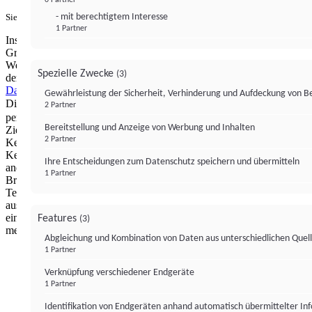
- mit berechtigtem Interesse
Sie haben ein PUR-Abo?
Hier anmelden.
1 Partner
Institutional Money mit Werbung: Wir nutzen aus wirtschaftlichen
Gründen die Möglichkeit, unsere Webseite Dritten als digitalen
Werbeplatz zur Verfügung zu stellen. Über Verarbeitungen, die in
Spezielle Zwecke
(3)
der Verantwortung von uns liegen, können Sie sich in unserer
Datenschutzerklärung
näher informieren.
Zur Bereitstellung unserer
Gewährleistung der Sicherheit, Verhinderung und Aufdeckung von 
Dienste nutzen wir Technologien von
. Zwecke:
Partnern (4)
2 Partner
personalisierte Werbung, Messung von Werbeleistung und
Bereitstellung und Anzeige von Werbung und Inhalten
Zielgruppenforschung. Cookies, Endgeräte- oder ähnliche Online-
2 Partner
Kennungen (z. B. login-basierte Kennungen, zufällig generierte
Kennungen, netzwerkbasierte Kennungen) können zusammen mit
Ihre Entscheidungen zum Datenschutz speichern und übermitteln
anderen Informationen (z. B. Browsertyp und
1 Partner
Browserinformationen, Sprache, Bildschirmgröße, unterstützte
Technologien usw.) auf Ihrem Endgerät gespeichert oder von dort
ausgelesen werden, um es jedes Mal wiederzuerkennen, wenn es
eine App oder einer Webseite aufruft. Dies geschieht für einen oder
Features
(3)
mehrere der hier aufgeführten Verarbeitungszwecke.
Abgleichung und Kombination von Daten aus unterschiedlichen Quel
1 Partner
Impressum
Datenschutzerklärung
Datenschutzeinstel
Verknüpfung verschiedener Endgeräte
Institutional Money
1 Partner
Identifikation von Endgeräten anhand automatisch übermittelter In