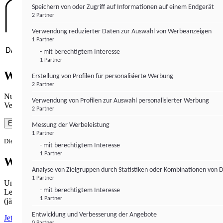
Speichern von oder Zugriff auf Informationen auf einem Endgerät
2 Partner
Verwendung reduzierter Daten zur Auswahl von Werbeanzeigen
1 Partner
- mit berechtigtem Interesse
1 Partner
Wie gewohnt mit Werbung lesen
Erstellung von Profilen für personalisierte Werbung
2 Partner
Nutzen Sie institutional-money.com mit Ihrer Zustimmung zur
Verwendung von Profilen zur Auswahl personalisierter Werbung
Verwendung von Cookies für Webanalyse und Werbemaßnahmen.
2 Partner
Einverstanden
Messung der Werbeleistung
1 Partner
Die Zustimmung ist jederzeit widerrufbar.
- mit berechtigtem Interesse
1 Partner
Werbefrei lesen
Analyse von Zielgruppen durch Statistiken oder Kombinationen von 
1 Partner
Unabhängiger Journalismus hat seinen Preis.
- mit berechtigtem Interesse
Lesen Sie institutional-money.com PUR für 33,99€ pro Monat
1 Partner
(jährliche Abrechnung).
Entwicklung und Verbesserung der Angebote
Jetzt abonnieren
0 Partner