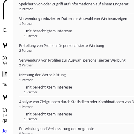
Speichern von oder Zugriff auf Informationen auf einem Endgerät
2 Partner
Verwendung reduzierter Daten zur Auswahl von Werbeanzeigen
1 Partner
- mit berechtigtem Interesse
1 Partner
Wie gewohnt mit Werbung lesen
Erstellung von Profilen für personalisierte Werbung
2 Partner
Nutzen Sie institutional-money.com mit Ihrer Zustimmung zur
Verwendung von Profilen zur Auswahl personalisierter Werbung
Verwendung von Cookies für Webanalyse und Werbemaßnahmen.
2 Partner
Einverstanden
Messung der Werbeleistung
1 Partner
Die Zustimmung ist jederzeit widerrufbar.
- mit berechtigtem Interesse
1 Partner
Werbefrei lesen
Analyse von Zielgruppen durch Statistiken oder Kombinationen von 
1 Partner
Unabhängiger Journalismus hat seinen Preis.
- mit berechtigtem Interesse
Lesen Sie institutional-money.com PUR für 33,99€ pro Monat
1 Partner
(jährliche Abrechnung).
Entwicklung und Verbesserung der Angebote
Jetzt abonnieren
0 Partner