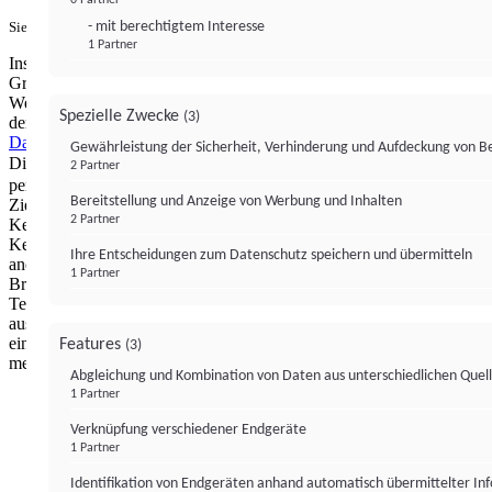
- mit berechtigtem Interesse
Sie haben ein PUR-Abo?
Hier anmelden.
1 Partner
Institutional Money mit Werbung: Wir nutzen aus wirtschaftlichen
Gründen die Möglichkeit, unsere Webseite Dritten als digitalen
Werbeplatz zur Verfügung zu stellen. Über Verarbeitungen, die in
Spezielle Zwecke
(3)
der Verantwortung von uns liegen, können Sie sich in unserer
Datenschutzerklärung
näher informieren.
Zur Bereitstellung unserer
Gewährleistung der Sicherheit, Verhinderung und Aufdeckung von 
Dienste nutzen wir Technologien von
. Zwecke:
Partnern (4)
2 Partner
personalisierte Werbung, Messung von Werbeleistung und
Bereitstellung und Anzeige von Werbung und Inhalten
Zielgruppenforschung. Cookies, Endgeräte- oder ähnliche Online-
2 Partner
Kennungen (z. B. login-basierte Kennungen, zufällig generierte
Kennungen, netzwerkbasierte Kennungen) können zusammen mit
Ihre Entscheidungen zum Datenschutz speichern und übermitteln
anderen Informationen (z. B. Browsertyp und
1 Partner
Browserinformationen, Sprache, Bildschirmgröße, unterstützte
Technologien usw.) auf Ihrem Endgerät gespeichert oder von dort
ausgelesen werden, um es jedes Mal wiederzuerkennen, wenn es
eine App oder einer Webseite aufruft. Dies geschieht für einen oder
Features
(3)
mehrere der hier aufgeführten Verarbeitungszwecke.
Abgleichung und Kombination von Daten aus unterschiedlichen Quel
1 Partner
Impressum
Datenschutzerklärung
Datenschutzeinstel
Verknüpfung verschiedener Endgeräte
Institutional Money
1 Partner
Identifikation von Endgeräten anhand automatisch übermittelter In