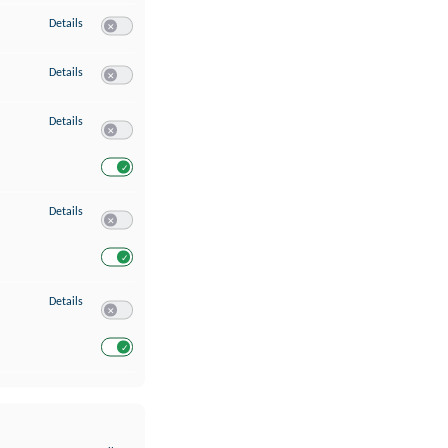
zu Erstellung von Profilen für personalisierte Werbung
Details
Switch zum Einwilligen bzw. Ablehnen des Dienstes Erstellung 
zu Verwendung von Profilen zur Auswahl personalisierter Werbung
Details
Switch zum Einwilligen bzw. Ablehnen des Dienstes Verwendun
zu Messung der Werbeleistung
Details
Switch zum Einwilligen bzw. Ablehnen des Dienstes Messung 
Switch zum Einwilligen bzw. Ablehnen des Dienstes Messung d
zu Analyse von Zielgruppen durch Statistiken oder Kombinationen von Dat
Details
Switch zum Einwilligen bzw. Ablehnen des Dienstes Analyse v
Switch zum Einwilligen bzw. Ablehnen des Dienstes Analyse v
zu Entwicklung und Verbesserung der Angebote
Details
Switch zum Einwilligen bzw. Ablehnen des Dienstes Entwickl
Switch zum Einwilligen bzw. Ablehnen des Dienstes Entwicklu