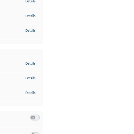
zu Gewährleistung der Sicherheit, Verhinderung und Aufdeckung v
Details
zu Bereitstellung und Anzeige von Werbung und Inhalten
Details
zu Ihre Entscheidungen zum Datenschutz speichern und übermittel
Details
zu Abgleichung und Kombination von Daten aus unterschiedlichen 
Details
zu Verknüpfung verschiedener Endgeräte
Details
zu Identifikation von Endgeräten anhand automatisch übermittelte
Details
Switch zum Einwilligen bzw. Ablehnen der Kategorie Analyse / 