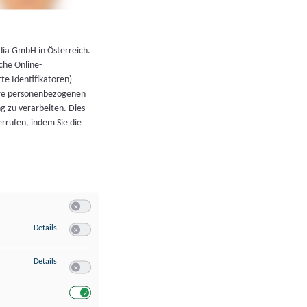
←
Zurück zur Übersicht
dia GmbH in Österreich.
che Online-
rte Identifikatoren)
hre personenbezogenen
g zu verarbeiten. Dies
errufen, indem Sie die
Switch zum Einwilligen bzw. Ablehnen der Kategorie Allgeme
zu Speichern von oder Zugriff auf Informationen auf einem Endgerät
Details
Switch zum Einwilligen bzw. Ablehnen des Dienstes Speichern 
zu Verwendung reduzierter Daten zur Auswahl von Werbeanzeigen
Details
Switch zum Einwilligen bzw. Ablehnen des Dienstes Verwend
Switch zum Einwilligen bzw. Ablehnen des Dienstes Verwendu