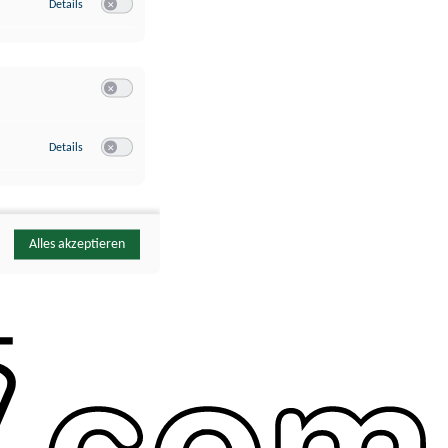
zu Google Analytics
Details
Switch zum Einwilligen bzw. Ablehnen des Dienstes Google Ana
Switch zum Einwilligen bzw. Ablehnen der Kategorie Sonstige 
zu YouTube
Details
Switch zum Einwilligen bzw. Ablehnen des Dienstes YouTube
Alles akzeptieren