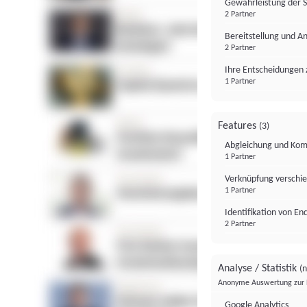
Gewährleistung der 
2 Partner
Bereitstellung und A
2 Partner
Ihre Entscheidungen 
1 Partner
Features
(3)
Abgleichung und Komb
1 Partner
Verknüpfung verschi
1 Partner
Identifikation von E
2 Partner
Analyse / Statistik
(n
Anonyme Auswertung zur 
Google Analytics