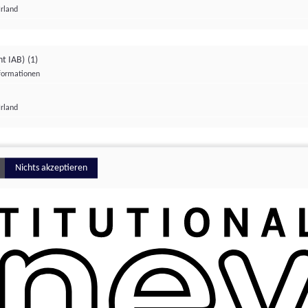
Irland
ht IAB)
(1)
nformationen
lungen
Irland
Money
Nichts akzeptieren