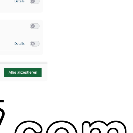
zu Google Analytics
Details
Switch zum Einwilligen bzw. Ablehnen des Dienstes Google Ana
Switch zum Einwilligen bzw. Ablehnen der Kategorie Sonstige 
zu YouTube
Details
Switch zum Einwilligen bzw. Ablehnen des Dienstes YouTube
Alles akzeptieren