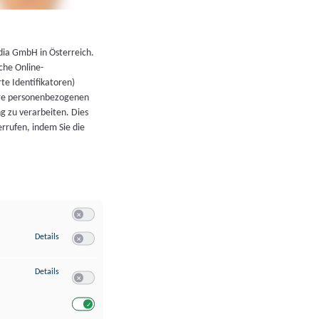
←
Zurück zur Übersicht
dia GmbH in Österreich.
che Online-
rte Identifikatoren)
hre personenbezogenen
g zu verarbeiten. Dies
errufen, indem Sie die
Switch zum Einwilligen bzw. Ablehnen der Kategorie Allgeme
zu Speichern von oder Zugriff auf Informationen auf einem Endgerät
Details
Switch zum Einwilligen bzw. Ablehnen des Dienstes Speichern 
zu Verwendung reduzierter Daten zur Auswahl von Werbeanzeigen
Details
Switch zum Einwilligen bzw. Ablehnen des Dienstes Verwend
Switch zum Einwilligen bzw. Ablehnen des Dienstes Verwendu