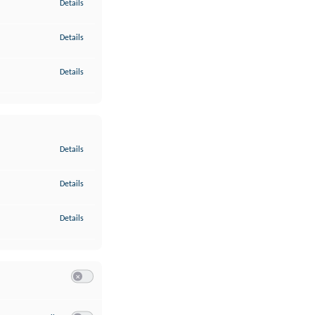
zu Gewährleistung der Sicherheit, Verhinderung und Aufdeckung v
Details
zu Bereitstellung und Anzeige von Werbung und Inhalten
Details
zu Ihre Entscheidungen zum Datenschutz speichern und übermittel
Details
zu Abgleichung und Kombination von Daten aus unterschiedlichen 
Details
zu Verknüpfung verschiedener Endgeräte
Details
zu Identifikation von Endgeräten anhand automatisch übermittelte
Details
Switch zum Einwilligen bzw. Ablehnen der Kategorie Analyse / 