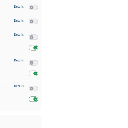
zu Erstellung von Profilen für personalisierte Werbung
Details
Switch zum Einwilligen bzw. Ablehnen des Dienstes Erstellung 
zu Verwendung von Profilen zur Auswahl personalisierter Werbung
Details
Switch zum Einwilligen bzw. Ablehnen des Dienstes Verwendun
zu Messung der Werbeleistung
Details
Switch zum Einwilligen bzw. Ablehnen des Dienstes Messung 
Switch zum Einwilligen bzw. Ablehnen des Dienstes Messung d
zu Analyse von Zielgruppen durch Statistiken oder Kombinationen von Dat
Details
Switch zum Einwilligen bzw. Ablehnen des Dienstes Analyse v
Switch zum Einwilligen bzw. Ablehnen des Dienstes Analyse v
zu Entwicklung und Verbesserung der Angebote
Details
Switch zum Einwilligen bzw. Ablehnen des Dienstes Entwickl
Switch zum Einwilligen bzw. Ablehnen des Dienstes Entwicklu