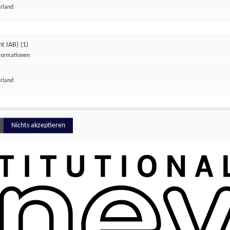
Irland
ht IAB)
(1)
nformationen
lungen
Irland
Money
Nichts akzeptieren