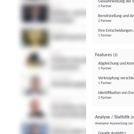
Gewährleistung der 
2 Partner
Bereitstellung und A
2 Partner
Ihre Entscheidungen 
1 Partner
Features
(3)
Abgleichung und Komb
1 Partner
Verknüpfung verschi
1 Partner
Identifikation von E
2 Partner
Analyse / Statistik
(n
Anonyme Auswertung zur 
Google Analytics