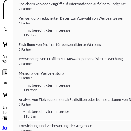
Speichern von oder Zugriff auf Informationen auf einem Endgerät
2 Partner
Verwendung reduzierter Daten zur Auswahl von Werbeanzeigen
1 Partner
- mit berechtigtem Interesse
1 Partner
Wie gewohnt mit Werbung lesen
Erstellung von Profilen für personalisierte Werbung
2 Partner
Nutzen Sie institutional-money.com mit Ihrer Zustimmung zur
Verwendung von Profilen zur Auswahl personalisierter Werbung
Verwendung von Cookies für Webanalyse und Werbemaßnahmen.
2 Partner
Einverstanden
Messung der Werbeleistung
1 Partner
Die Zustimmung ist jederzeit widerrufbar.
- mit berechtigtem Interesse
1 Partner
Werbefrei lesen
Analyse von Zielgruppen durch Statistiken oder Kombinationen von 
1 Partner
Unabhängiger Journalismus hat seinen Preis.
- mit berechtigtem Interesse
Lesen Sie institutional-money.com PUR für 33,99€ pro Monat
1 Partner
(jährliche Abrechnung).
Entwicklung und Verbesserung der Angebote
Jetzt abonnieren
0 Partner