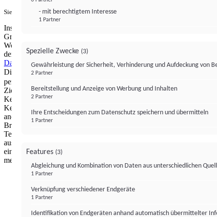
- mit berechtigtem Interesse
Sie haben ein PUR-Abo?
Hier anmelden.
1 Partner
Institutional Money mit Werbung: Wir nutzen aus wirtschaftlichen
Gründen die Möglichkeit, unsere Webseite Dritten als digitalen
Werbeplatz zur Verfügung zu stellen. Über Verarbeitungen, die in
Spezielle Zwecke
(3)
der Verantwortung von uns liegen, können Sie sich in unserer
Datenschutzerklärung
näher informieren.
Zur Bereitstellung unserer
Gewährleistung der Sicherheit, Verhinderung und Aufdeckung von 
Dienste nutzen wir Technologien von
. Zwecke:
Partnern (4)
2 Partner
personalisierte Werbung, Messung von Werbeleistung und
Bereitstellung und Anzeige von Werbung und Inhalten
Zielgruppenforschung. Cookies, Endgeräte- oder ähnliche Online-
2 Partner
Kennungen (z. B. login-basierte Kennungen, zufällig generierte
Kennungen, netzwerkbasierte Kennungen) können zusammen mit
Ihre Entscheidungen zum Datenschutz speichern und übermitteln
anderen Informationen (z. B. Browsertyp und
1 Partner
Browserinformationen, Sprache, Bildschirmgröße, unterstützte
Technologien usw.) auf Ihrem Endgerät gespeichert oder von dort
ausgelesen werden, um es jedes Mal wiederzuerkennen, wenn es
eine App oder einer Webseite aufruft. Dies geschieht für einen oder
Features
(3)
mehrere der hier aufgeführten Verarbeitungszwecke.
Abgleichung und Kombination von Daten aus unterschiedlichen Quel
1 Partner
Impressum
Datenschutzerklärung
Datenschutzeinstel
Verknüpfung verschiedener Endgeräte
Institutional Money
1 Partner
Identifikation von Endgeräten anhand automatisch übermittelter In