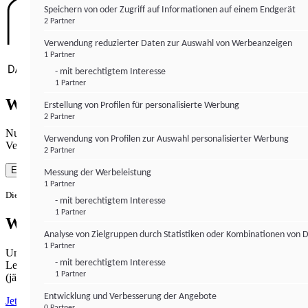
Speichern von oder Zugriff auf Informationen auf einem Endgerät
2 Partner
Verwendung reduzierter Daten zur Auswahl von Werbeanzeigen
1 Partner
- mit berechtigtem Interesse
1 Partner
Wie gewohnt mit Werbung lesen
Erstellung von Profilen für personalisierte Werbung
2 Partner
Nutzen Sie institutional-money.com mit Ihrer Zustimmung zur
Verwendung von Profilen zur Auswahl personalisierter Werbung
Verwendung von Cookies für Webanalyse und Werbemaßnahmen.
2 Partner
Einverstanden
Messung der Werbeleistung
1 Partner
Die Zustimmung ist jederzeit widerrufbar.
- mit berechtigtem Interesse
1 Partner
Werbefrei lesen
Analyse von Zielgruppen durch Statistiken oder Kombinationen von 
1 Partner
Unabhängiger Journalismus hat seinen Preis.
- mit berechtigtem Interesse
Lesen Sie institutional-money.com PUR für 33,99€ pro Monat
1 Partner
(jährliche Abrechnung).
Entwicklung und Verbesserung der Angebote
Jetzt abonnieren
0 Partner