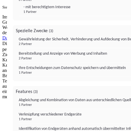
- mit berechtigtem Interesse
Sie haben ein PUR-Abo?
Hier anmelden.
1 Partner
Institutional Money mit Werbung: Wir nutzen aus wirtschaftlichen
Gründen die Möglichkeit, unsere Webseite Dritten als digitalen
Werbeplatz zur Verfügung zu stellen. Über Verarbeitungen, die in
Spezielle Zwecke
(3)
der Verantwortung von uns liegen, können Sie sich in unserer
Datenschutzerklärung
näher informieren.
Zur Bereitstellung unserer
Gewährleistung der Sicherheit, Verhinderung und Aufdeckung von 
Dienste nutzen wir Technologien von
. Zwecke:
Partnern (4)
2 Partner
personalisierte Werbung, Messung von Werbeleistung und
Bereitstellung und Anzeige von Werbung und Inhalten
Zielgruppenforschung. Cookies, Endgeräte- oder ähnliche Online-
2 Partner
Kennungen (z. B. login-basierte Kennungen, zufällig generierte
Kennungen, netzwerkbasierte Kennungen) können zusammen mit
Ihre Entscheidungen zum Datenschutz speichern und übermitteln
anderen Informationen (z. B. Browsertyp und
1 Partner
Browserinformationen, Sprache, Bildschirmgröße, unterstützte
Technologien usw.) auf Ihrem Endgerät gespeichert oder von dort
ausgelesen werden, um es jedes Mal wiederzuerkennen, wenn es
eine App oder einer Webseite aufruft. Dies geschieht für einen oder
Features
(3)
mehrere der hier aufgeführten Verarbeitungszwecke.
Abgleichung und Kombination von Daten aus unterschiedlichen Quel
1 Partner
Impressum
Datenschutzerklärung
Datenschutzeinstel
Verknüpfung verschiedener Endgeräte
Institutional Money
1 Partner
Identifikation von Endgeräten anhand automatisch übermittelter In