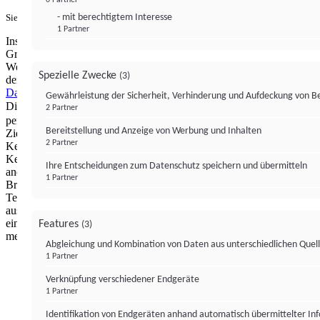
- mit berechtigtem Interesse
Sie haben ein PUR-Abo?
Hier anmelden.
1 Partner
Institutional Money mit Werbung: Wir nutzen aus wirtschaftlichen
Gründen die Möglichkeit, unsere Webseite Dritten als digitalen
Werbeplatz zur Verfügung zu stellen. Über Verarbeitungen, die in
Spezielle Zwecke
(3)
der Verantwortung von uns liegen, können Sie sich in unserer
Datenschutzerklärung
näher informieren.
Zur Bereitstellung unserer
Gewährleistung der Sicherheit, Verhinderung und Aufdeckung von 
Dienste nutzen wir Technologien von
. Zwecke:
Partnern (4)
2 Partner
personalisierte Werbung, Messung von Werbeleistung und
Bereitstellung und Anzeige von Werbung und Inhalten
Zielgruppenforschung. Cookies, Endgeräte- oder ähnliche Online-
2 Partner
Kennungen (z. B. login-basierte Kennungen, zufällig generierte
Kennungen, netzwerkbasierte Kennungen) können zusammen mit
Ihre Entscheidungen zum Datenschutz speichern und übermitteln
anderen Informationen (z. B. Browsertyp und
1 Partner
Browserinformationen, Sprache, Bildschirmgröße, unterstützte
Technologien usw.) auf Ihrem Endgerät gespeichert oder von dort
ausgelesen werden, um es jedes Mal wiederzuerkennen, wenn es
eine App oder einer Webseite aufruft. Dies geschieht für einen oder
Features
(3)
mehrere der hier aufgeführten Verarbeitungszwecke.
Abgleichung und Kombination von Daten aus unterschiedlichen Quel
1 Partner
Impressum
Datenschutzerklärung
Datenschutzeinstel
Verknüpfung verschiedener Endgeräte
Institutional Money
1 Partner
Identifikation von Endgeräten anhand automatisch übermittelter In