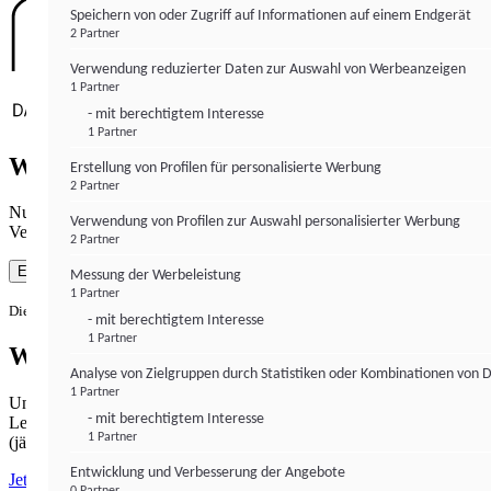
Speichern von oder Zugriff auf Informationen auf einem Endgerät
2 Partner
Verwendung reduzierter Daten zur Auswahl von Werbeanzeigen
1 Partner
- mit berechtigtem Interesse
1 Partner
Wie gewohnt mit Werbung lesen
Erstellung von Profilen für personalisierte Werbung
2 Partner
Nutzen Sie institutional-money.com mit Ihrer Zustimmung zur
Verwendung von Profilen zur Auswahl personalisierter Werbung
Verwendung von Cookies für Webanalyse und Werbemaßnahmen.
2 Partner
Einverstanden
Messung der Werbeleistung
1 Partner
Die Zustimmung ist jederzeit widerrufbar.
- mit berechtigtem Interesse
1 Partner
Werbefrei lesen
Analyse von Zielgruppen durch Statistiken oder Kombinationen von 
1 Partner
Unabhängiger Journalismus hat seinen Preis.
- mit berechtigtem Interesse
Lesen Sie institutional-money.com PUR für 33,99€ pro Monat
1 Partner
(jährliche Abrechnung).
Entwicklung und Verbesserung der Angebote
Jetzt abonnieren
0 Partner