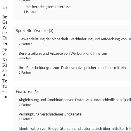
- mit berechtigtem Interesse
Sie haben ein PUR-Abo?
Hier anmelden.
1 Partner
Institutional Money mit Werbung: Wir nutzen aus wirtschaftlichen
Gründen die Möglichkeit, unsere Webseite Dritten als digitalen
Werbeplatz zur Verfügung zu stellen. Über Verarbeitungen, die in
Spezielle Zwecke
(3)
der Verantwortung von uns liegen, können Sie sich in unserer
Datenschutzerklärung
näher informieren.
Zur Bereitstellung unserer
Gewährleistung der Sicherheit, Verhinderung und Aufdeckung von 
Dienste nutzen wir Technologien von
. Zwecke:
Partnern (4)
2 Partner
personalisierte Werbung, Messung von Werbeleistung und
Bereitstellung und Anzeige von Werbung und Inhalten
Zielgruppenforschung. Cookies, Endgeräte- oder ähnliche Online-
2 Partner
Kennungen (z. B. login-basierte Kennungen, zufällig generierte
Kennungen, netzwerkbasierte Kennungen) können zusammen mit
Ihre Entscheidungen zum Datenschutz speichern und übermitteln
anderen Informationen (z. B. Browsertyp und
1 Partner
Browserinformationen, Sprache, Bildschirmgröße, unterstützte
Technologien usw.) auf Ihrem Endgerät gespeichert oder von dort
ausgelesen werden, um es jedes Mal wiederzuerkennen, wenn es
eine App oder einer Webseite aufruft. Dies geschieht für einen oder
Features
(3)
mehrere der hier aufgeführten Verarbeitungszwecke.
Abgleichung und Kombination von Daten aus unterschiedlichen Quel
1 Partner
Impressum
Datenschutzerklärung
Datenschutzeinstel
Verknüpfung verschiedener Endgeräte
Institutional Money
1 Partner
Identifikation von Endgeräten anhand automatisch übermittelter In