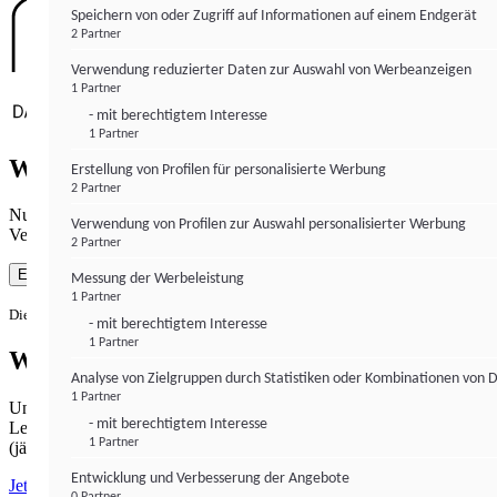
Speichern von oder Zugriff auf Informationen auf einem Endgerät
2 Partner
Verwendung reduzierter Daten zur Auswahl von Werbeanzeigen
1 Partner
- mit berechtigtem Interesse
1 Partner
Wie gewohnt mit Werbung lesen
Erstellung von Profilen für personalisierte Werbung
2 Partner
Nutzen Sie institutional-money.com mit Ihrer Zustimmung zur
Verwendung von Profilen zur Auswahl personalisierter Werbung
Verwendung von Cookies für Webanalyse und Werbemaßnahmen.
2 Partner
Einverstanden
Messung der Werbeleistung
1 Partner
Die Zustimmung ist jederzeit widerrufbar.
- mit berechtigtem Interesse
1 Partner
Werbefrei lesen
Analyse von Zielgruppen durch Statistiken oder Kombinationen von 
1 Partner
Unabhängiger Journalismus hat seinen Preis.
- mit berechtigtem Interesse
Lesen Sie institutional-money.com PUR für 33,99€ pro Monat
1 Partner
(jährliche Abrechnung).
Entwicklung und Verbesserung der Angebote
Jetzt abonnieren
0 Partner