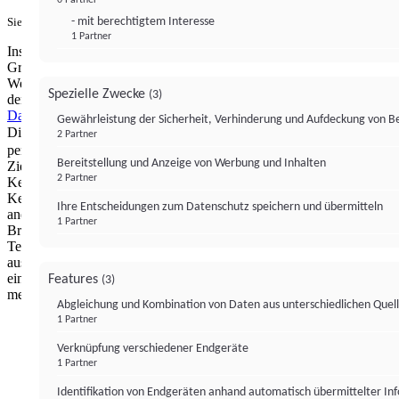
- mit berechtigtem Interesse
Sie haben ein PUR-Abo?
Hier anmelden.
1 Partner
Institutional Money mit Werbung: Wir nutzen aus wirtschaftlichen
Gründen die Möglichkeit, unsere Webseite Dritten als digitalen
Werbeplatz zur Verfügung zu stellen. Über Verarbeitungen, die in
Spezielle Zwecke
(3)
der Verantwortung von uns liegen, können Sie sich in unserer
Datenschutzerklärung
näher informieren.
Zur Bereitstellung unserer
Gewährleistung der Sicherheit, Verhinderung und Aufdeckung von 
Dienste nutzen wir Technologien von
. Zwecke:
Partnern (4)
2 Partner
personalisierte Werbung, Messung von Werbeleistung und
Bereitstellung und Anzeige von Werbung und Inhalten
Zielgruppenforschung. Cookies, Endgeräte- oder ähnliche Online-
2 Partner
Kennungen (z. B. login-basierte Kennungen, zufällig generierte
Kennungen, netzwerkbasierte Kennungen) können zusammen mit
Ihre Entscheidungen zum Datenschutz speichern und übermitteln
anderen Informationen (z. B. Browsertyp und
1 Partner
Browserinformationen, Sprache, Bildschirmgröße, unterstützte
Technologien usw.) auf Ihrem Endgerät gespeichert oder von dort
ausgelesen werden, um es jedes Mal wiederzuerkennen, wenn es
eine App oder einer Webseite aufruft. Dies geschieht für einen oder
Features
(3)
mehrere der hier aufgeführten Verarbeitungszwecke.
Abgleichung und Kombination von Daten aus unterschiedlichen Quel
1 Partner
Impressum
Datenschutzerklärung
Datenschutzeinstel
Verknüpfung verschiedener Endgeräte
Institutional Money
1 Partner
Identifikation von Endgeräten anhand automatisch übermittelter In