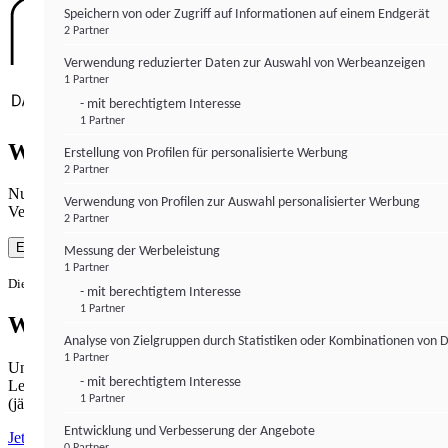
Speichern von oder Zugriff auf Informationen auf einem Endgerät
2 Partner
Verwendung reduzierter Daten zur Auswahl von Werbeanzeigen
1 Partner
- mit berechtigtem Interesse
1 Partner
Wie gewohnt mit Werbung lesen
Erstellung von Profilen für personalisierte Werbung
2 Partner
Nutzen Sie institutional-money.com mit Ihrer Zustimmung zur
Verwendung von Profilen zur Auswahl personalisierter Werbung
Verwendung von Cookies für Webanalyse und Werbemaßnahmen.
2 Partner
Einverstanden
Messung der Werbeleistung
1 Partner
Die Zustimmung ist jederzeit widerrufbar.
- mit berechtigtem Interesse
1 Partner
Werbefrei lesen
Analyse von Zielgruppen durch Statistiken oder Kombinationen von 
1 Partner
Unabhängiger Journalismus hat seinen Preis.
- mit berechtigtem Interesse
Lesen Sie institutional-money.com PUR für 33,99€ pro Monat
1 Partner
(jährliche Abrechnung).
Entwicklung und Verbesserung der Angebote
Jetzt abonnieren
0 Partner