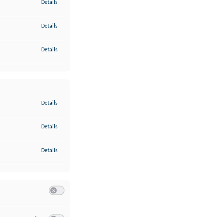
zu Gewährleistung der Sicherheit, Verhinderung und Aufdeckung v
Details
zu Bereitstellung und Anzeige von Werbung und Inhalten
Details
zu Ihre Entscheidungen zum Datenschutz speichern und übermittel
Details
zu Abgleichung und Kombination von Daten aus unterschiedlichen 
Details
zu Verknüpfung verschiedener Endgeräte
Details
zu Identifikation von Endgeräten anhand automatisch übermittelte
Details
Switch zum Einwilligen bzw. Ablehnen der Kategorie Analyse / 