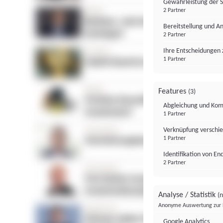
Gewährleistung der 
2 Partner
Bereitstellung und A
2 Partner
Ihre Entscheidungen 
1 Partner
Features
(3)
Abgleichung und Komb
1 Partner
Verknüpfung verschi
1 Partner
Identifikation von E
2 Partner
Analyse / Statistik
(n
Anonyme Auswertung zur 
Google Analytics