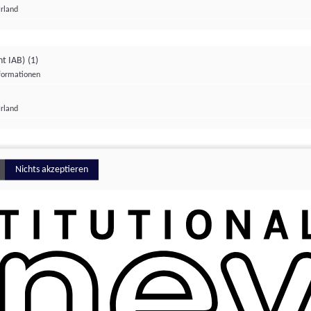
Irland
ht IAB)
(1)
nformationen
lungen
Irland
Money
Nichts akzeptieren