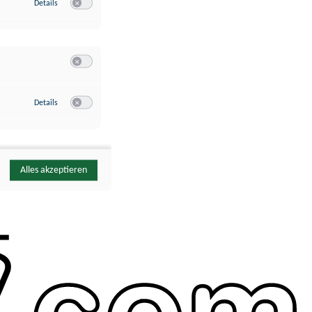
zu Google Analytics
Details
Switch zum Einwilligen bzw. Ablehnen des Dienstes Google Ana
Switch zum Einwilligen bzw. Ablehnen der Kategorie Sonstige 
zu YouTube
Details
Switch zum Einwilligen bzw. Ablehnen des Dienstes YouTube
Alles akzeptieren