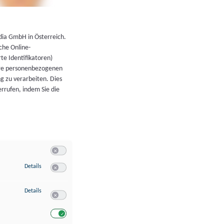
←
Zurück zur Übersicht
dia GmbH in Österreich.
che Online-
rte Identifikatoren)
hre personenbezogenen
g zu verarbeiten. Dies
errufen, indem Sie die
Switch zum Einwilligen bzw. Ablehnen der Kategorie Allgeme
zu Speichern von oder Zugriff auf Informationen auf einem Endgerät
Details
Switch zum Einwilligen bzw. Ablehnen des Dienstes Speichern 
zu Verwendung reduzierter Daten zur Auswahl von Werbeanzeigen
Details
Switch zum Einwilligen bzw. Ablehnen des Dienstes Verwend
Switch zum Einwilligen bzw. Ablehnen des Dienstes Verwendu