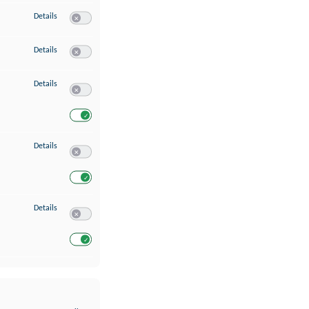
zu Erstellung von Profilen für personalisierte Werbung
Details
Switch zum Einwilligen bzw. Ablehnen des Dienstes Erstellung 
zu Verwendung von Profilen zur Auswahl personalisierter Werbung
Details
Switch zum Einwilligen bzw. Ablehnen des Dienstes Verwendun
zu Messung der Werbeleistung
Details
Switch zum Einwilligen bzw. Ablehnen des Dienstes Messung 
Switch zum Einwilligen bzw. Ablehnen des Dienstes Messung d
zu Analyse von Zielgruppen durch Statistiken oder Kombinationen von Dat
Details
Switch zum Einwilligen bzw. Ablehnen des Dienstes Analyse v
Switch zum Einwilligen bzw. Ablehnen des Dienstes Analyse v
zu Entwicklung und Verbesserung der Angebote
Details
Switch zum Einwilligen bzw. Ablehnen des Dienstes Entwickl
Switch zum Einwilligen bzw. Ablehnen des Dienstes Entwicklu