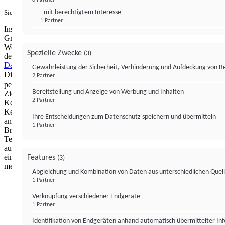
- mit berechtigtem Interesse
Sie haben ein PUR-Abo?
Hier anmelden.
1 Partner
Institutional Money mit Werbung: Wir nutzen aus wirtschaftlichen
Gründen die Möglichkeit, unsere Webseite Dritten als digitalen
Werbeplatz zur Verfügung zu stellen. Über Verarbeitungen, die in
Spezielle Zwecke
(3)
der Verantwortung von uns liegen, können Sie sich in unserer
Datenschutzerklärung
näher informieren.
Zur Bereitstellung unserer
Gewährleistung der Sicherheit, Verhinderung und Aufdeckung von 
Dienste nutzen wir Technologien von
. Zwecke:
Partnern (4)
2 Partner
personalisierte Werbung, Messung von Werbeleistung und
Bereitstellung und Anzeige von Werbung und Inhalten
Zielgruppenforschung. Cookies, Endgeräte- oder ähnliche Online-
2 Partner
Kennungen (z. B. login-basierte Kennungen, zufällig generierte
Kennungen, netzwerkbasierte Kennungen) können zusammen mit
Ihre Entscheidungen zum Datenschutz speichern und übermitteln
anderen Informationen (z. B. Browsertyp und
1 Partner
Browserinformationen, Sprache, Bildschirmgröße, unterstützte
Technologien usw.) auf Ihrem Endgerät gespeichert oder von dort
ausgelesen werden, um es jedes Mal wiederzuerkennen, wenn es
eine App oder einer Webseite aufruft. Dies geschieht für einen oder
Features
(3)
mehrere der hier aufgeführten Verarbeitungszwecke.
Abgleichung und Kombination von Daten aus unterschiedlichen Quel
1 Partner
Impressum
Datenschutzerklärung
Datenschutzeinstel
Verknüpfung verschiedener Endgeräte
Institutional Money
1 Partner
Identifikation von Endgeräten anhand automatisch übermittelter In