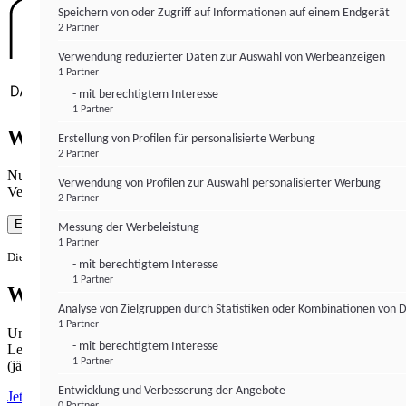
Speichern von oder Zugriff auf Informationen auf einem Endgerät
2 Partner
Verwendung reduzierter Daten zur Auswahl von Werbeanzeigen
1 Partner
- mit berechtigtem Interesse
1 Partner
Wie gewohnt mit Werbung lesen
Erstellung von Profilen für personalisierte Werbung
2 Partner
Nutzen Sie institutional-money.com mit Ihrer Zustimmung zur
Verwendung von Profilen zur Auswahl personalisierter Werbung
Verwendung von Cookies für Webanalyse und Werbemaßnahmen.
2 Partner
Einverstanden
Messung der Werbeleistung
1 Partner
Die Zustimmung ist jederzeit widerrufbar.
- mit berechtigtem Interesse
1 Partner
Werbefrei lesen
Analyse von Zielgruppen durch Statistiken oder Kombinationen von 
1 Partner
Unabhängiger Journalismus hat seinen Preis.
- mit berechtigtem Interesse
Lesen Sie institutional-money.com PUR für 33,99€ pro Monat
1 Partner
(jährliche Abrechnung).
Entwicklung und Verbesserung der Angebote
Jetzt abonnieren
0 Partner