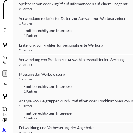
Speichern von oder Zugriff auf Informationen auf einem Endgerät
2 Partner
Verwendung reduzierter Daten zur Auswahl von Werbeanzeigen
1 Partner
- mit berechtigtem Interesse
1 Partner
Wie gewohnt mit Werbung lesen
Erstellung von Profilen für personalisierte Werbung
2 Partner
Nutzen Sie institutional-money.com mit Ihrer Zustimmung zur
Verwendung von Profilen zur Auswahl personalisierter Werbung
Verwendung von Cookies für Webanalyse und Werbemaßnahmen.
2 Partner
Einverstanden
Messung der Werbeleistung
1 Partner
Die Zustimmung ist jederzeit widerrufbar.
- mit berechtigtem Interesse
1 Partner
Werbefrei lesen
Analyse von Zielgruppen durch Statistiken oder Kombinationen von 
1 Partner
Unabhängiger Journalismus hat seinen Preis.
- mit berechtigtem Interesse
Lesen Sie institutional-money.com PUR für 33,99€ pro Monat
1 Partner
(jährliche Abrechnung).
Entwicklung und Verbesserung der Angebote
Jetzt abonnieren
0 Partner