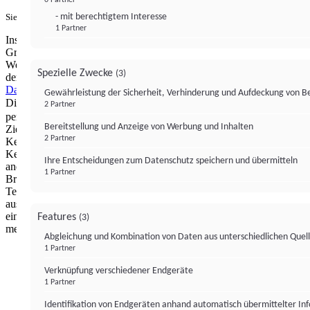
- mit berechtigtem Interesse
Sie haben ein PUR-Abo?
Hier anmelden.
1 Partner
Institutional Money mit Werbung: Wir nutzen aus wirtschaftlichen
Gründen die Möglichkeit, unsere Webseite Dritten als digitalen
Werbeplatz zur Verfügung zu stellen. Über Verarbeitungen, die in
Spezielle Zwecke
(3)
der Verantwortung von uns liegen, können Sie sich in unserer
Datenschutzerklärung
näher informieren.
Zur Bereitstellung unserer
Gewährleistung der Sicherheit, Verhinderung und Aufdeckung von 
Dienste nutzen wir Technologien von
. Zwecke:
Partnern (4)
2 Partner
personalisierte Werbung, Messung von Werbeleistung und
Bereitstellung und Anzeige von Werbung und Inhalten
Zielgruppenforschung. Cookies, Endgeräte- oder ähnliche Online-
2 Partner
Kennungen (z. B. login-basierte Kennungen, zufällig generierte
Kennungen, netzwerkbasierte Kennungen) können zusammen mit
Ihre Entscheidungen zum Datenschutz speichern und übermitteln
anderen Informationen (z. B. Browsertyp und
1 Partner
Browserinformationen, Sprache, Bildschirmgröße, unterstützte
Technologien usw.) auf Ihrem Endgerät gespeichert oder von dort
ausgelesen werden, um es jedes Mal wiederzuerkennen, wenn es
eine App oder einer Webseite aufruft. Dies geschieht für einen oder
Features
(3)
mehrere der hier aufgeführten Verarbeitungszwecke.
Abgleichung und Kombination von Daten aus unterschiedlichen Quel
1 Partner
Impressum
Datenschutzerklärung
Datenschutzeinstel
Verknüpfung verschiedener Endgeräte
Institutional Money
1 Partner
Identifikation von Endgeräten anhand automatisch übermittelter In