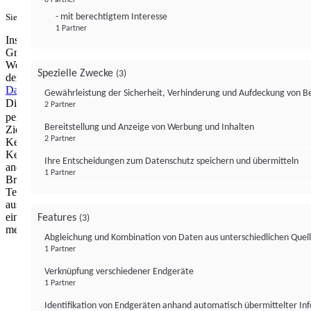
- mit berechtigtem Interesse
Sie haben ein PUR-Abo?
Hier anmelden.
1 Partner
Institutional Money mit Werbung: Wir nutzen aus wirtschaftlichen
Gründen die Möglichkeit, unsere Webseite Dritten als digitalen
Werbeplatz zur Verfügung zu stellen. Über Verarbeitungen, die in
Spezielle Zwecke
(3)
der Verantwortung von uns liegen, können Sie sich in unserer
Datenschutzerklärung
näher informieren.
Zur Bereitstellung unserer
Gewährleistung der Sicherheit, Verhinderung und Aufdeckung von 
Dienste nutzen wir Technologien von
. Zwecke:
Partnern (4)
2 Partner
personalisierte Werbung, Messung von Werbeleistung und
Bereitstellung und Anzeige von Werbung und Inhalten
Zielgruppenforschung. Cookies, Endgeräte- oder ähnliche Online-
2 Partner
Kennungen (z. B. login-basierte Kennungen, zufällig generierte
Kennungen, netzwerkbasierte Kennungen) können zusammen mit
Ihre Entscheidungen zum Datenschutz speichern und übermitteln
anderen Informationen (z. B. Browsertyp und
1 Partner
Browserinformationen, Sprache, Bildschirmgröße, unterstützte
Technologien usw.) auf Ihrem Endgerät gespeichert oder von dort
ausgelesen werden, um es jedes Mal wiederzuerkennen, wenn es
eine App oder einer Webseite aufruft. Dies geschieht für einen oder
Features
(3)
mehrere der hier aufgeführten Verarbeitungszwecke.
Abgleichung und Kombination von Daten aus unterschiedlichen Quel
1 Partner
Impressum
Datenschutzerklärung
Datenschutzeinstel
Verknüpfung verschiedener Endgeräte
Institutional Money
1 Partner
Identifikation von Endgeräten anhand automatisch übermittelter In