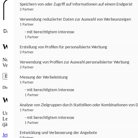
Speichern von oder Zugriff auf Informationen auf einem Endgerät
2 Partner
Verwendung reduzierter Daten zur Auswahl von Werbeanzeigen
1 Partner
- mit berechtigtem Interesse
1 Partner
Wie gewohnt mit Werbung lesen
Erstellung von Profilen für personalisierte Werbung
2 Partner
Nutzen Sie institutional-money.com mit Ihrer Zustimmung zur
Verwendung von Profilen zur Auswahl personalisierter Werbung
Verwendung von Cookies für Webanalyse und Werbemaßnahmen.
2 Partner
Einverstanden
Messung der Werbeleistung
1 Partner
Die Zustimmung ist jederzeit widerrufbar.
- mit berechtigtem Interesse
1 Partner
Werbefrei lesen
Analyse von Zielgruppen durch Statistiken oder Kombinationen von 
1 Partner
Unabhängiger Journalismus hat seinen Preis.
- mit berechtigtem Interesse
Lesen Sie institutional-money.com PUR für 33,99€ pro Monat
1 Partner
(jährliche Abrechnung).
Entwicklung und Verbesserung der Angebote
Jetzt abonnieren
0 Partner