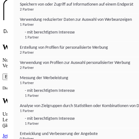
Speichern von oder Zugriff auf Informationen auf einem Endgerät
2 Partner
Verwendung reduzierter Daten zur Auswahl von Werbeanzeigen
1 Partner
- mit berechtigtem Interesse
1 Partner
Wie gewohnt mit Werbung lesen
Erstellung von Profilen für personalisierte Werbung
2 Partner
Nutzen Sie institutional-money.com mit Ihrer Zustimmung zur
Verwendung von Profilen zur Auswahl personalisierter Werbung
Verwendung von Cookies für Webanalyse und Werbemaßnahmen.
2 Partner
Einverstanden
Messung der Werbeleistung
1 Partner
Die Zustimmung ist jederzeit widerrufbar.
- mit berechtigtem Interesse
1 Partner
Werbefrei lesen
Analyse von Zielgruppen durch Statistiken oder Kombinationen von 
1 Partner
Unabhängiger Journalismus hat seinen Preis.
- mit berechtigtem Interesse
Lesen Sie institutional-money.com PUR für 33,99€ pro Monat
1 Partner
(jährliche Abrechnung).
Entwicklung und Verbesserung der Angebote
Jetzt abonnieren
0 Partner