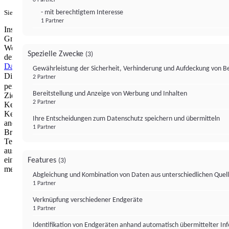
- mit berechtigtem Interesse
Sie haben ein PUR-Abo?
Hier anmelden.
1 Partner
Institutional Money mit Werbung: Wir nutzen aus wirtschaftlichen
Gründen die Möglichkeit, unsere Webseite Dritten als digitalen
Werbeplatz zur Verfügung zu stellen. Über Verarbeitungen, die in
Spezielle Zwecke
(3)
der Verantwortung von uns liegen, können Sie sich in unserer
Datenschutzerklärung
näher informieren.
Zur Bereitstellung unserer
Gewährleistung der Sicherheit, Verhinderung und Aufdeckung von 
Dienste nutzen wir Technologien von
. Zwecke:
Partnern (4)
2 Partner
personalisierte Werbung, Messung von Werbeleistung und
Bereitstellung und Anzeige von Werbung und Inhalten
Zielgruppenforschung. Cookies, Endgeräte- oder ähnliche Online-
2 Partner
Kennungen (z. B. login-basierte Kennungen, zufällig generierte
Kennungen, netzwerkbasierte Kennungen) können zusammen mit
Ihre Entscheidungen zum Datenschutz speichern und übermitteln
anderen Informationen (z. B. Browsertyp und
1 Partner
Browserinformationen, Sprache, Bildschirmgröße, unterstützte
Technologien usw.) auf Ihrem Endgerät gespeichert oder von dort
ausgelesen werden, um es jedes Mal wiederzuerkennen, wenn es
eine App oder einer Webseite aufruft. Dies geschieht für einen oder
Features
(3)
mehrere der hier aufgeführten Verarbeitungszwecke.
Abgleichung und Kombination von Daten aus unterschiedlichen Quel
1 Partner
Impressum
Datenschutzerklärung
Datenschutzeinstel
Verknüpfung verschiedener Endgeräte
Institutional Money
1 Partner
Identifikation von Endgeräten anhand automatisch übermittelter In