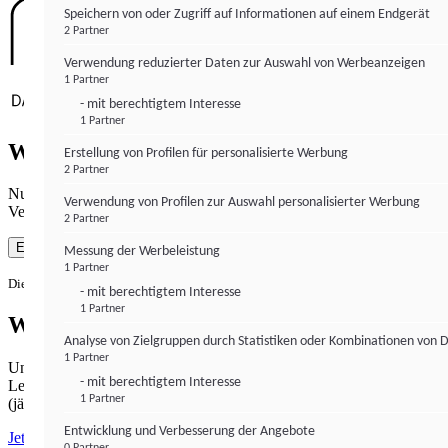
Speichern von oder Zugriff auf Informationen auf einem Endgerät
2 Partner
Verwendung reduzierter Daten zur Auswahl von Werbeanzeigen
1 Partner
- mit berechtigtem Interesse
1 Partner
Wie gewohnt mit Werbung lesen
Erstellung von Profilen für personalisierte Werbung
2 Partner
Nutzen Sie institutional-money.com mit Ihrer Zustimmung zur
Verwendung von Profilen zur Auswahl personalisierter Werbung
Verwendung von Cookies für Webanalyse und Werbemaßnahmen.
2 Partner
Einverstanden
Messung der Werbeleistung
1 Partner
Die Zustimmung ist jederzeit widerrufbar.
- mit berechtigtem Interesse
1 Partner
Werbefrei lesen
Analyse von Zielgruppen durch Statistiken oder Kombinationen von 
1 Partner
Unabhängiger Journalismus hat seinen Preis.
- mit berechtigtem Interesse
Lesen Sie institutional-money.com PUR für 33,99€ pro Monat
1 Partner
(jährliche Abrechnung).
Entwicklung und Verbesserung der Angebote
Jetzt abonnieren
0 Partner