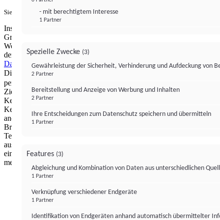
- mit berechtigtem Interesse
Sie haben ein PUR-Abo?
Hier anmelden.
1 Partner
Institutional Money mit Werbung: Wir nutzen aus wirtschaftlichen
Gründen die Möglichkeit, unsere Webseite Dritten als digitalen
Werbeplatz zur Verfügung zu stellen. Über Verarbeitungen, die in
Spezielle Zwecke
(3)
der Verantwortung von uns liegen, können Sie sich in unserer
Datenschutzerklärung
näher informieren.
Zur Bereitstellung unserer
Gewährleistung der Sicherheit, Verhinderung und Aufdeckung von 
Dienste nutzen wir Technologien von
. Zwecke:
Partnern (4)
2 Partner
personalisierte Werbung, Messung von Werbeleistung und
Bereitstellung und Anzeige von Werbung und Inhalten
Zielgruppenforschung. Cookies, Endgeräte- oder ähnliche Online-
2 Partner
Kennungen (z. B. login-basierte Kennungen, zufällig generierte
Kennungen, netzwerkbasierte Kennungen) können zusammen mit
Ihre Entscheidungen zum Datenschutz speichern und übermitteln
anderen Informationen (z. B. Browsertyp und
1 Partner
Browserinformationen, Sprache, Bildschirmgröße, unterstützte
Technologien usw.) auf Ihrem Endgerät gespeichert oder von dort
ausgelesen werden, um es jedes Mal wiederzuerkennen, wenn es
eine App oder einer Webseite aufruft. Dies geschieht für einen oder
Features
(3)
mehrere der hier aufgeführten Verarbeitungszwecke.
Abgleichung und Kombination von Daten aus unterschiedlichen Quel
1 Partner
Impressum
Datenschutzerklärung
Datenschutzeinstel
Verknüpfung verschiedener Endgeräte
Institutional Money
1 Partner
Identifikation von Endgeräten anhand automatisch übermittelter In