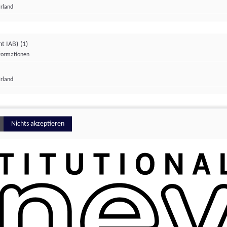
Irland
ht IAB)
(1)
nformationen
lungen
Irland
Money
Nichts akzeptieren