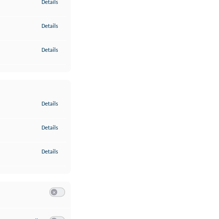
zu Gewährleistung der Sicherheit, Verhinderung und Aufdeckung v
Details
zu Bereitstellung und Anzeige von Werbung und Inhalten
Details
zu Ihre Entscheidungen zum Datenschutz speichern und übermittel
Details
zu Abgleichung und Kombination von Daten aus unterschiedlichen 
Details
zu Verknüpfung verschiedener Endgeräte
Details
zu Identifikation von Endgeräten anhand automatisch übermittelte
Details
Switch zum Einwilligen bzw. Ablehnen der Kategorie Analyse / 