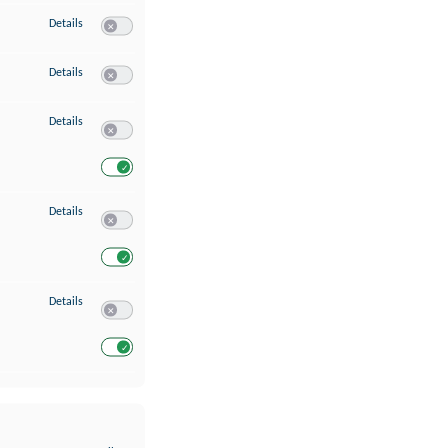
zu Erstellung von Profilen für personalisierte Werbung
Details
Switch zum Einwilligen bzw. Ablehnen des Dienstes Erstellung 
zu Verwendung von Profilen zur Auswahl personalisierter Werbung
Details
Switch zum Einwilligen bzw. Ablehnen des Dienstes Verwendun
zu Messung der Werbeleistung
Details
Switch zum Einwilligen bzw. Ablehnen des Dienstes Messung 
Switch zum Einwilligen bzw. Ablehnen des Dienstes Messung d
zu Analyse von Zielgruppen durch Statistiken oder Kombinationen von Dat
Details
Switch zum Einwilligen bzw. Ablehnen des Dienstes Analyse v
Switch zum Einwilligen bzw. Ablehnen des Dienstes Analyse v
zu Entwicklung und Verbesserung der Angebote
Details
Switch zum Einwilligen bzw. Ablehnen des Dienstes Entwickl
Switch zum Einwilligen bzw. Ablehnen des Dienstes Entwicklu