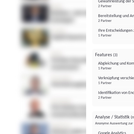
Gewährleistung der 
2 Partner
Bereitstellung und A
2 Partner
Ihre Entscheidungen 
1 Partner
Features
(3)
Abgleichung und Komb
1 Partner
Verknüpfung verschi
1 Partner
Identifikation von E
2 Partner
Analyse / Statistik
(n
Anonyme Auswertung zur 
Google Analytics