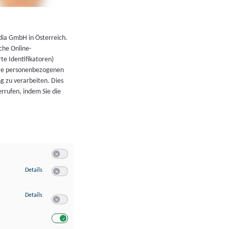
←
Zurück zur Übersicht
dia GmbH in Österreich.
che Online-
rte Identifikatoren)
hre personenbezogenen
g zu verarbeiten. Dies
errufen, indem Sie die
Switch zum Einwilligen bzw. Ablehnen der Kategorie Allgeme
zu Speichern von oder Zugriff auf Informationen auf einem Endgerät
Details
Switch zum Einwilligen bzw. Ablehnen des Dienstes Speichern 
zu Verwendung reduzierter Daten zur Auswahl von Werbeanzeigen
Details
Switch zum Einwilligen bzw. Ablehnen des Dienstes Verwend
Switch zum Einwilligen bzw. Ablehnen des Dienstes Verwendu