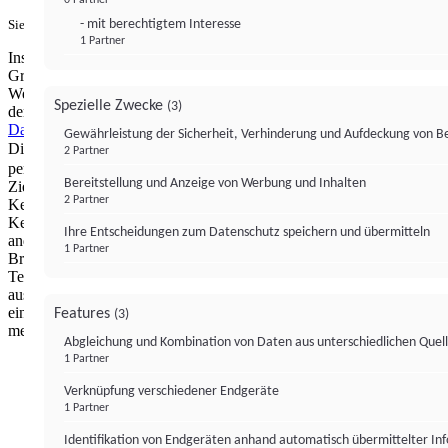
- mit berechtigtem Interesse
Sie haben ein PUR-Abo?
Hier anmelden.
1 Partner
Institutional Money mit Werbung: Wir nutzen aus wirtschaftlichen
Gründen die Möglichkeit, unsere Webseite Dritten als digitalen
Werbeplatz zur Verfügung zu stellen. Über Verarbeitungen, die in
Spezielle Zwecke
(3)
der Verantwortung von uns liegen, können Sie sich in unserer
Datenschutzerklärung
näher informieren.
Zur Bereitstellung unserer
Gewährleistung der Sicherheit, Verhinderung und Aufdeckung von 
Dienste nutzen wir Technologien von
. Zwecke:
Partnern (4)
2 Partner
personalisierte Werbung, Messung von Werbeleistung und
Bereitstellung und Anzeige von Werbung und Inhalten
Zielgruppenforschung. Cookies, Endgeräte- oder ähnliche Online-
2 Partner
Kennungen (z. B. login-basierte Kennungen, zufällig generierte
Kennungen, netzwerkbasierte Kennungen) können zusammen mit
Ihre Entscheidungen zum Datenschutz speichern und übermitteln
anderen Informationen (z. B. Browsertyp und
1 Partner
Browserinformationen, Sprache, Bildschirmgröße, unterstützte
Technologien usw.) auf Ihrem Endgerät gespeichert oder von dort
ausgelesen werden, um es jedes Mal wiederzuerkennen, wenn es
eine App oder einer Webseite aufruft. Dies geschieht für einen oder
Features
(3)
mehrere der hier aufgeführten Verarbeitungszwecke.
Abgleichung und Kombination von Daten aus unterschiedlichen Quel
1 Partner
Impressum
Datenschutzerklärung
Datenschutzeinstel
Verknüpfung verschiedener Endgeräte
Institutional Money
1 Partner
Identifikation von Endgeräten anhand automatisch übermittelter In