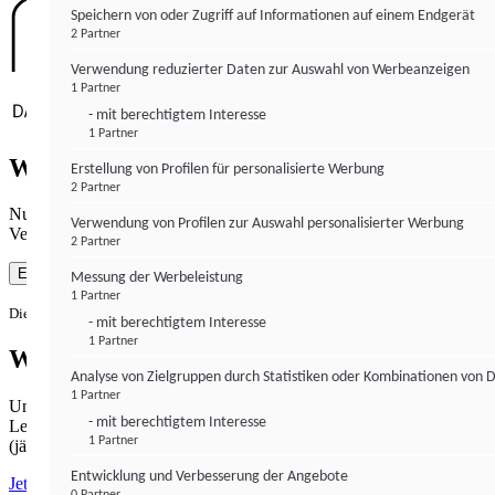
Speichern von oder Zugriff auf Informationen auf einem Endgerät
2 Partner
Verwendung reduzierter Daten zur Auswahl von Werbeanzeigen
1 Partner
- mit berechtigtem Interesse
1 Partner
Wie gewohnt mit Werbung lesen
Erstellung von Profilen für personalisierte Werbung
2 Partner
Nutzen Sie institutional-money.com mit Ihrer Zustimmung zur
Verwendung von Profilen zur Auswahl personalisierter Werbung
Verwendung von Cookies für Webanalyse und Werbemaßnahmen.
2 Partner
Einverstanden
Messung der Werbeleistung
1 Partner
Die Zustimmung ist jederzeit widerrufbar.
- mit berechtigtem Interesse
1 Partner
Werbefrei lesen
Analyse von Zielgruppen durch Statistiken oder Kombinationen von 
1 Partner
Unabhängiger Journalismus hat seinen Preis.
- mit berechtigtem Interesse
Lesen Sie institutional-money.com PUR für 33,99€ pro Monat
1 Partner
(jährliche Abrechnung).
Entwicklung und Verbesserung der Angebote
Jetzt abonnieren
0 Partner