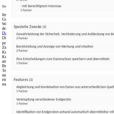
- mit berechtigtem Interesse
Sie haben ein PUR-Abo?
Hier anmelden.
1 Partner
Institutional Money mit Werbung: Wir nutzen aus wirtschaftlichen
Gründen die Möglichkeit, unsere Webseite Dritten als digitalen
Werbeplatz zur Verfügung zu stellen. Über Verarbeitungen, die in
Spezielle Zwecke
(3)
der Verantwortung von uns liegen, können Sie sich in unserer
Datenschutzerklärung
näher informieren.
Zur Bereitstellung unserer
Gewährleistung der Sicherheit, Verhinderung und Aufdeckung von 
Dienste nutzen wir Technologien von
. Zwecke:
Partnern (4)
2 Partner
personalisierte Werbung, Messung von Werbeleistung und
Bereitstellung und Anzeige von Werbung und Inhalten
Zielgruppenforschung. Cookies, Endgeräte- oder ähnliche Online-
2 Partner
Kennungen (z. B. login-basierte Kennungen, zufällig generierte
Kennungen, netzwerkbasierte Kennungen) können zusammen mit
Ihre Entscheidungen zum Datenschutz speichern und übermitteln
anderen Informationen (z. B. Browsertyp und
1 Partner
Browserinformationen, Sprache, Bildschirmgröße, unterstützte
Technologien usw.) auf Ihrem Endgerät gespeichert oder von dort
ausgelesen werden, um es jedes Mal wiederzuerkennen, wenn es
eine App oder einer Webseite aufruft. Dies geschieht für einen oder
Features
(3)
mehrere der hier aufgeführten Verarbeitungszwecke.
Abgleichung und Kombination von Daten aus unterschiedlichen Quel
1 Partner
Impressum
Datenschutzerklärung
Datenschutzeinstel
Verknüpfung verschiedener Endgeräte
Institutional Money
1 Partner
Identifikation von Endgeräten anhand automatisch übermittelter In