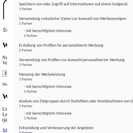
Speichern von oder Zugriff auf Informationen auf einem Endgerät
2 Partner
Verwendung reduzierter Daten zur Auswahl von Werbeanzeigen
1 Partner
- mit berechtigtem Interesse
1 Partner
Wie gewohnt mit Werbung lesen
Erstellung von Profilen für personalisierte Werbung
2 Partner
Nutzen Sie institutional-money.com mit Ihrer Zustimmung zur
Verwendung von Profilen zur Auswahl personalisierter Werbung
Verwendung von Cookies für Webanalyse und Werbemaßnahmen.
2 Partner
Einverstanden
Messung der Werbeleistung
1 Partner
Die Zustimmung ist jederzeit widerrufbar.
- mit berechtigtem Interesse
1 Partner
Werbefrei lesen
Analyse von Zielgruppen durch Statistiken oder Kombinationen von 
1 Partner
Unabhängiger Journalismus hat seinen Preis.
- mit berechtigtem Interesse
Lesen Sie institutional-money.com PUR für 33,99€ pro Monat
1 Partner
(jährliche Abrechnung).
Entwicklung und Verbesserung der Angebote
Jetzt abonnieren
0 Partner