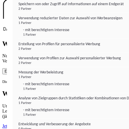
Speichern von oder Zugriff auf Informationen auf einem Endgerät
2 Partner
Verwendung reduzierter Daten zur Auswahl von Werbeanzeigen
1 Partner
- mit berechtigtem Interesse
1 Partner
Wie gewohnt mit Werbung lesen
Erstellung von Profilen für personalisierte Werbung
2 Partner
Nutzen Sie institutional-money.com mit Ihrer Zustimmung zur
Verwendung von Profilen zur Auswahl personalisierter Werbung
Verwendung von Cookies für Webanalyse und Werbemaßnahmen.
2 Partner
Einverstanden
Messung der Werbeleistung
1 Partner
Die Zustimmung ist jederzeit widerrufbar.
- mit berechtigtem Interesse
1 Partner
Werbefrei lesen
Analyse von Zielgruppen durch Statistiken oder Kombinationen von 
1 Partner
Unabhängiger Journalismus hat seinen Preis.
- mit berechtigtem Interesse
Lesen Sie institutional-money.com PUR für 33,99€ pro Monat
1 Partner
(jährliche Abrechnung).
Entwicklung und Verbesserung der Angebote
Jetzt abonnieren
0 Partner