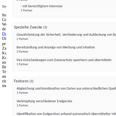
- mit berechtigtem Interesse
Sie haben ein PUR-Abo?
Hier anmelden.
1 Partner
Institutional Money mit Werbung: Wir nutzen aus wirtschaftlichen
Gründen die Möglichkeit, unsere Webseite Dritten als digitalen
Werbeplatz zur Verfügung zu stellen. Über Verarbeitungen, die in
Spezielle Zwecke
(3)
der Verantwortung von uns liegen, können Sie sich in unserer
Datenschutzerklärung
näher informieren.
Zur Bereitstellung unserer
Gewährleistung der Sicherheit, Verhinderung und Aufdeckung von 
Dienste nutzen wir Technologien von
. Zwecke:
Partnern (4)
2 Partner
personalisierte Werbung, Messung von Werbeleistung und
Bereitstellung und Anzeige von Werbung und Inhalten
Zielgruppenforschung. Cookies, Endgeräte- oder ähnliche Online-
2 Partner
Kennungen (z. B. login-basierte Kennungen, zufällig generierte
Kennungen, netzwerkbasierte Kennungen) können zusammen mit
Ihre Entscheidungen zum Datenschutz speichern und übermitteln
anderen Informationen (z. B. Browsertyp und
1 Partner
Browserinformationen, Sprache, Bildschirmgröße, unterstützte
Technologien usw.) auf Ihrem Endgerät gespeichert oder von dort
ausgelesen werden, um es jedes Mal wiederzuerkennen, wenn es
eine App oder einer Webseite aufruft. Dies geschieht für einen oder
Features
(3)
mehrere der hier aufgeführten Verarbeitungszwecke.
Abgleichung und Kombination von Daten aus unterschiedlichen Quel
1 Partner
Impressum
Datenschutzerklärung
Datenschutzeinstel
Verknüpfung verschiedener Endgeräte
Institutional Money
1 Partner
Identifikation von Endgeräten anhand automatisch übermittelter In