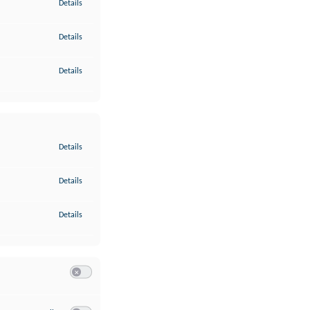
zu Gewährleistung der Sicherheit, Verhinderung und Aufdeckung v
Details
zu Bereitstellung und Anzeige von Werbung und Inhalten
Details
zu Ihre Entscheidungen zum Datenschutz speichern und übermittel
Details
zu Abgleichung und Kombination von Daten aus unterschiedlichen 
Details
zu Verknüpfung verschiedener Endgeräte
Details
zu Identifikation von Endgeräten anhand automatisch übermittelte
Details
Switch zum Einwilligen bzw. Ablehnen der Kategorie Analyse / 