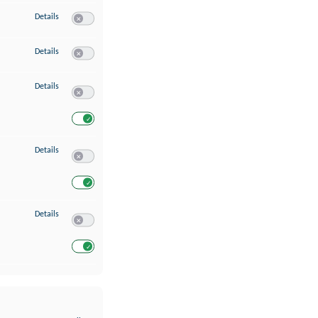
zu Erstellung von Profilen für personalisierte Werbung
Details
Switch zum Einwilligen bzw. Ablehnen des Dienstes Erstellung 
zu Verwendung von Profilen zur Auswahl personalisierter Werbung
Details
Switch zum Einwilligen bzw. Ablehnen des Dienstes Verwendun
zu Messung der Werbeleistung
Details
Switch zum Einwilligen bzw. Ablehnen des Dienstes Messung 
Switch zum Einwilligen bzw. Ablehnen des Dienstes Messung d
zu Analyse von Zielgruppen durch Statistiken oder Kombinationen von Dat
Details
Switch zum Einwilligen bzw. Ablehnen des Dienstes Analyse v
Switch zum Einwilligen bzw. Ablehnen des Dienstes Analyse v
zu Entwicklung und Verbesserung der Angebote
Details
Switch zum Einwilligen bzw. Ablehnen des Dienstes Entwickl
Switch zum Einwilligen bzw. Ablehnen des Dienstes Entwicklu