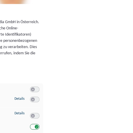
←
Zurück zur Übersicht
dia GmbH in Österreich.
che Online-
rte Identifikatoren)
hre personenbezogenen
g zu verarbeiten. Dies
errufen, indem Sie die
Switch zum Einwilligen bzw. Ablehnen der Kategorie Allgeme
zu Speichern von oder Zugriff auf Informationen auf einem Endgerät
Details
Switch zum Einwilligen bzw. Ablehnen des Dienstes Speichern 
zu Verwendung reduzierter Daten zur Auswahl von Werbeanzeigen
Details
Switch zum Einwilligen bzw. Ablehnen des Dienstes Verwend
Switch zum Einwilligen bzw. Ablehnen des Dienstes Verwendu