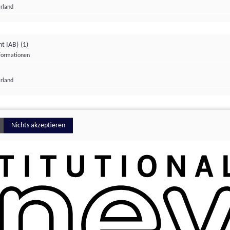
Irland
ht IAB)
(1)
nformationen
lungen
Irland
Money
Nichts akzeptieren