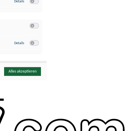
zu Google Analytics
Details
Switch zum Einwilligen bzw. Ablehnen des Dienstes Google Ana
Switch zum Einwilligen bzw. Ablehnen der Kategorie Sonstige 
zu YouTube
Details
Switch zum Einwilligen bzw. Ablehnen des Dienstes YouTube
Alles akzeptieren