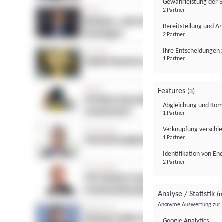
Gewährleistung der 
2 Partner
Bereitstellung und A
2 Partner
Ihre Entscheidungen 
1 Partner
Features
(3)
Abgleichung und Komb
1 Partner
Verknüpfung verschi
1 Partner
Identifikation von E
2 Partner
Analyse / Statistik
(n
Anonyme Auswertung zur 
Google Analytics