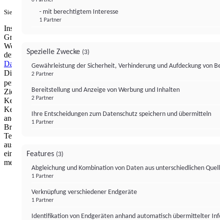
- mit berechtigtem Interesse
Sie haben ein PUR-Abo?
Hier anmelden.
1 Partner
Institutional Money mit Werbung: Wir nutzen aus wirtschaftlichen
Gründen die Möglichkeit, unsere Webseite Dritten als digitalen
Werbeplatz zur Verfügung zu stellen. Über Verarbeitungen, die in
Spezielle Zwecke
(3)
der Verantwortung von uns liegen, können Sie sich in unserer
Datenschutzerklärung
näher informieren.
Zur Bereitstellung unserer
Gewährleistung der Sicherheit, Verhinderung und Aufdeckung von 
Dienste nutzen wir Technologien von
. Zwecke:
Partnern (4)
2 Partner
personalisierte Werbung, Messung von Werbeleistung und
Bereitstellung und Anzeige von Werbung und Inhalten
Zielgruppenforschung. Cookies, Endgeräte- oder ähnliche Online-
2 Partner
Kennungen (z. B. login-basierte Kennungen, zufällig generierte
Kennungen, netzwerkbasierte Kennungen) können zusammen mit
Ihre Entscheidungen zum Datenschutz speichern und übermitteln
anderen Informationen (z. B. Browsertyp und
1 Partner
Browserinformationen, Sprache, Bildschirmgröße, unterstützte
Technologien usw.) auf Ihrem Endgerät gespeichert oder von dort
ausgelesen werden, um es jedes Mal wiederzuerkennen, wenn es
eine App oder einer Webseite aufruft. Dies geschieht für einen oder
Features
(3)
mehrere der hier aufgeführten Verarbeitungszwecke.
Abgleichung und Kombination von Daten aus unterschiedlichen Quel
1 Partner
Impressum
Datenschutzerklärung
Datenschutzeinstel
Verknüpfung verschiedener Endgeräte
Institutional Money
1 Partner
Identifikation von Endgeräten anhand automatisch übermittelter In