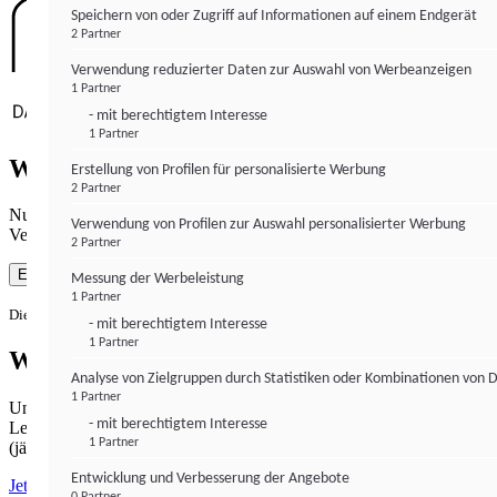
Speichern von oder Zugriff auf Informationen auf einem Endgerät
2 Partner
Verwendung reduzierter Daten zur Auswahl von Werbeanzeigen
1 Partner
- mit berechtigtem Interesse
1 Partner
Wie gewohnt mit Werbung lesen
Erstellung von Profilen für personalisierte Werbung
2 Partner
Nutzen Sie institutional-money.com mit Ihrer Zustimmung zur
Verwendung von Profilen zur Auswahl personalisierter Werbung
Verwendung von Cookies für Webanalyse und Werbemaßnahmen.
2 Partner
Einverstanden
Messung der Werbeleistung
1 Partner
Die Zustimmung ist jederzeit widerrufbar.
- mit berechtigtem Interesse
1 Partner
Werbefrei lesen
Analyse von Zielgruppen durch Statistiken oder Kombinationen von 
1 Partner
Unabhängiger Journalismus hat seinen Preis.
- mit berechtigtem Interesse
Lesen Sie institutional-money.com PUR für 33,99€ pro Monat
1 Partner
(jährliche Abrechnung).
Entwicklung und Verbesserung der Angebote
Jetzt abonnieren
0 Partner