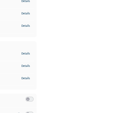
zu Gewährleistung der Sicherheit, Verhinderung und Aufdeckung v
Details
zu Bereitstellung und Anzeige von Werbung und Inhalten
Details
zu Ihre Entscheidungen zum Datenschutz speichern und übermittel
Details
zu Abgleichung und Kombination von Daten aus unterschiedlichen 
Details
zu Verknüpfung verschiedener Endgeräte
Details
zu Identifikation von Endgeräten anhand automatisch übermittelte
Details
Switch zum Einwilligen bzw. Ablehnen der Kategorie Analyse / 