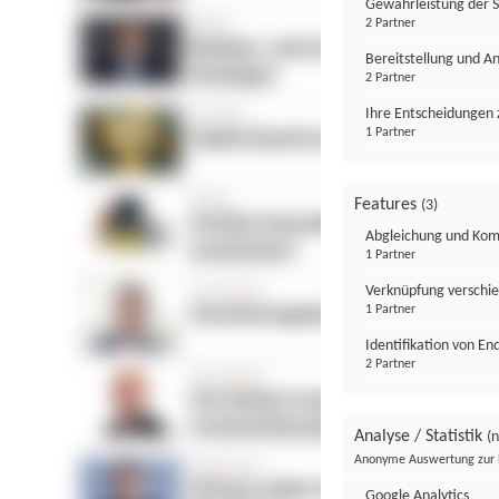
Gewährleistung der 
2 Partner
Bereitstellung und A
2 Partner
Ihre Entscheidungen 
1 Partner
Features
(3)
Abgleichung und Komb
1 Partner
Verknüpfung verschi
1 Partner
Identifikation von E
2 Partner
Analyse / Statistik
(n
Anonyme Auswertung zur 
Google Analytics