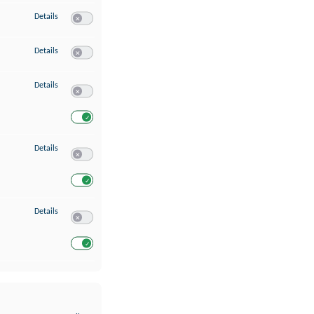
zu Erstellung von Profilen für personalisierte Werbung
Details
Switch zum Einwilligen bzw. Ablehnen des Dienstes Erstellung 
zu Verwendung von Profilen zur Auswahl personalisierter Werbung
Details
Switch zum Einwilligen bzw. Ablehnen des Dienstes Verwendun
zu Messung der Werbeleistung
Details
Switch zum Einwilligen bzw. Ablehnen des Dienstes Messung 
Switch zum Einwilligen bzw. Ablehnen des Dienstes Messung d
zu Analyse von Zielgruppen durch Statistiken oder Kombinationen von Dat
Details
Switch zum Einwilligen bzw. Ablehnen des Dienstes Analyse v
Switch zum Einwilligen bzw. Ablehnen des Dienstes Analyse v
zu Entwicklung und Verbesserung der Angebote
Details
Switch zum Einwilligen bzw. Ablehnen des Dienstes Entwickl
Switch zum Einwilligen bzw. Ablehnen des Dienstes Entwicklu