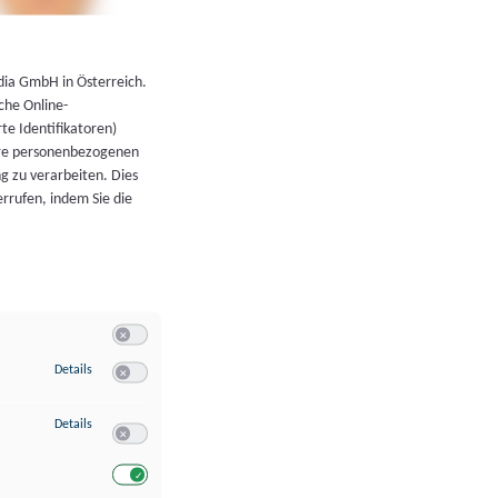
←
Zurück zur Übersicht
dia GmbH in Österreich.
che Online-
rte Identifikatoren)
hre personenbezogenen
g zu verarbeiten. Dies
errufen, indem Sie die
Switch zum Einwilligen bzw. Ablehnen der Kategorie Allgeme
zu Speichern von oder Zugriff auf Informationen auf einem Endgerät
Details
Switch zum Einwilligen bzw. Ablehnen des Dienstes Speichern 
zu Verwendung reduzierter Daten zur Auswahl von Werbeanzeigen
Details
Switch zum Einwilligen bzw. Ablehnen des Dienstes Verwend
Switch zum Einwilligen bzw. Ablehnen des Dienstes Verwendu