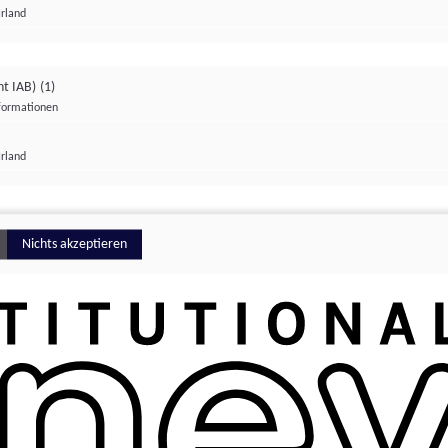
Irland
ht IAB)
(1)
nformationen
lungen
Irland
Money
Nichts akzeptieren