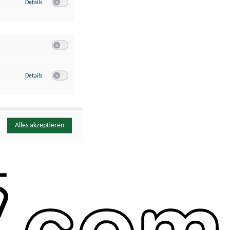
zu Google Analytics
Details
Switch zum Einwilligen bzw. Ablehnen des Dienstes Google Ana
Switch zum Einwilligen bzw. Ablehnen der Kategorie Sonstige 
zu YouTube
Details
Switch zum Einwilligen bzw. Ablehnen des Dienstes YouTube
Alles akzeptieren