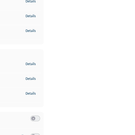
zu Gewährleistung der Sicherheit, Verhinderung und Aufdeckung v
Details
zu Bereitstellung und Anzeige von Werbung und Inhalten
Details
zu Ihre Entscheidungen zum Datenschutz speichern und übermittel
Details
zu Abgleichung und Kombination von Daten aus unterschiedlichen 
Details
zu Verknüpfung verschiedener Endgeräte
Details
zu Identifikation von Endgeräten anhand automatisch übermittelte
Details
Switch zum Einwilligen bzw. Ablehnen der Kategorie Analyse / 