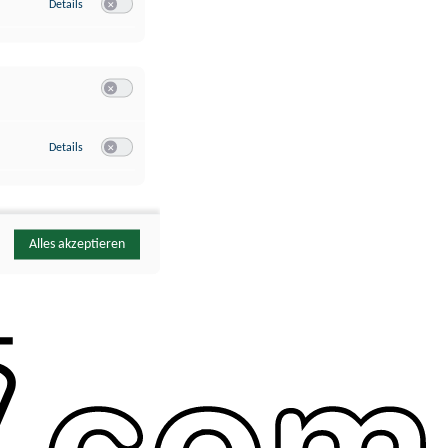
zu Google Analytics
Details
Switch zum Einwilligen bzw. Ablehnen des Dienstes Google Ana
Switch zum Einwilligen bzw. Ablehnen der Kategorie Sonstige 
zu YouTube
Details
Switch zum Einwilligen bzw. Ablehnen des Dienstes YouTube
Alles akzeptieren