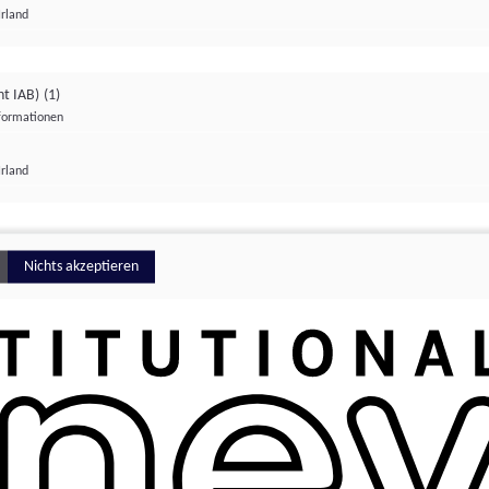
Irland
ht IAB)
(1)
nformationen
lungen
Irland
Money
Nichts akzeptieren