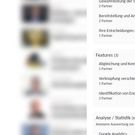
Gewährleistung der 
2 Partner
Bereitstellung und A
2 Partner
Ihre Entscheidungen 
1 Partner
Features
(3)
Abgleichung und Komb
1 Partner
Verknüpfung verschi
1 Partner
Identifikation von E
2 Partner
Analyse / Statistik
(n
Anonyme Auswertung zur 
Google Analytics