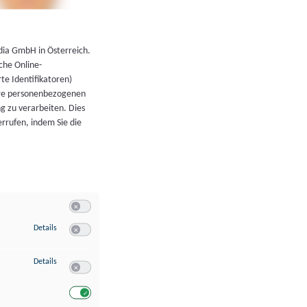
←
Zurück zur Übersicht
dia GmbH in Österreich.
che Online-
rte Identifikatoren)
hre personenbezogenen
g zu verarbeiten. Dies
errufen, indem Sie die
Switch zum Einwilligen bzw. Ablehnen der Kategorie Allgeme
zu Speichern von oder Zugriff auf Informationen auf einem Endgerät
Details
Switch zum Einwilligen bzw. Ablehnen des Dienstes Speichern 
zu Verwendung reduzierter Daten zur Auswahl von Werbeanzeigen
Details
Switch zum Einwilligen bzw. Ablehnen des Dienstes Verwend
Switch zum Einwilligen bzw. Ablehnen des Dienstes Verwendu