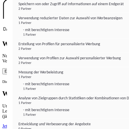
Speichern von oder Zugriff auf Informationen auf einem Endgerät
2 Partner
Verwendung reduzierter Daten zur Auswahl von Werbeanzeigen
1 Partner
- mit berechtigtem Interesse
1 Partner
Wie gewohnt mit Werbung lesen
Erstellung von Profilen für personalisierte Werbung
2 Partner
Nutzen Sie institutional-money.com mit Ihrer Zustimmung zur
Verwendung von Profilen zur Auswahl personalisierter Werbung
Verwendung von Cookies für Webanalyse und Werbemaßnahmen.
2 Partner
Einverstanden
Messung der Werbeleistung
1 Partner
Die Zustimmung ist jederzeit widerrufbar.
- mit berechtigtem Interesse
1 Partner
Werbefrei lesen
Analyse von Zielgruppen durch Statistiken oder Kombinationen von 
1 Partner
Unabhängiger Journalismus hat seinen Preis.
- mit berechtigtem Interesse
Lesen Sie institutional-money.com PUR für 33,99€ pro Monat
1 Partner
(jährliche Abrechnung).
Entwicklung und Verbesserung der Angebote
Jetzt abonnieren
0 Partner