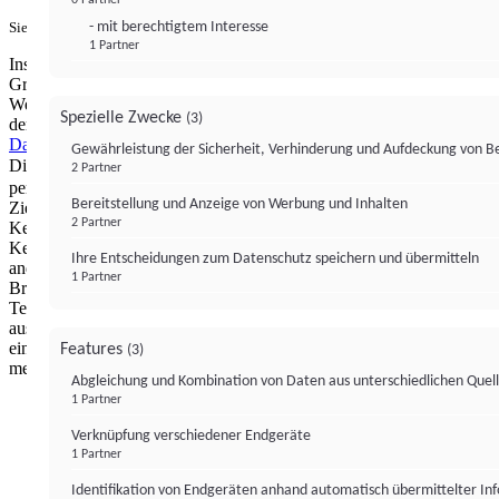
- mit berechtigtem Interesse
Sie haben ein PUR-Abo?
Hier anmelden.
1 Partner
Institutional Money mit Werbung: Wir nutzen aus wirtschaftlichen
Gründen die Möglichkeit, unsere Webseite Dritten als digitalen
Werbeplatz zur Verfügung zu stellen. Über Verarbeitungen, die in
Spezielle Zwecke
(3)
der Verantwortung von uns liegen, können Sie sich in unserer
Datenschutzerklärung
näher informieren.
Zur Bereitstellung unserer
Gewährleistung der Sicherheit, Verhinderung und Aufdeckung von 
Dienste nutzen wir Technologien von
. Zwecke:
Partnern (4)
2 Partner
personalisierte Werbung, Messung von Werbeleistung und
Bereitstellung und Anzeige von Werbung und Inhalten
Zielgruppenforschung. Cookies, Endgeräte- oder ähnliche Online-
2 Partner
Kennungen (z. B. login-basierte Kennungen, zufällig generierte
Kennungen, netzwerkbasierte Kennungen) können zusammen mit
Ihre Entscheidungen zum Datenschutz speichern und übermitteln
anderen Informationen (z. B. Browsertyp und
1 Partner
Browserinformationen, Sprache, Bildschirmgröße, unterstützte
Technologien usw.) auf Ihrem Endgerät gespeichert oder von dort
ausgelesen werden, um es jedes Mal wiederzuerkennen, wenn es
eine App oder einer Webseite aufruft. Dies geschieht für einen oder
Features
(3)
mehrere der hier aufgeführten Verarbeitungszwecke.
Abgleichung und Kombination von Daten aus unterschiedlichen Quel
1 Partner
Impressum
Datenschutzerklärung
Datenschutzeinstel
Verknüpfung verschiedener Endgeräte
Institutional Money
1 Partner
Identifikation von Endgeräten anhand automatisch übermittelter In