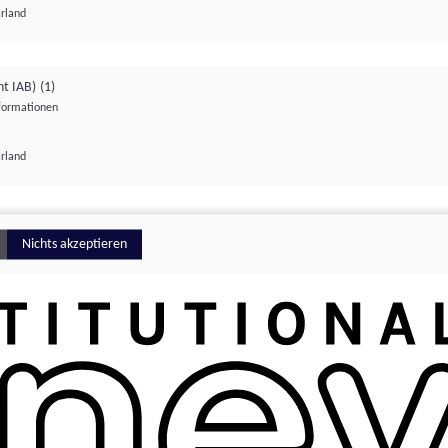
Irland
ht IAB)
(1)
nformationen
lungen
Irland
Money
Nichts akzeptieren