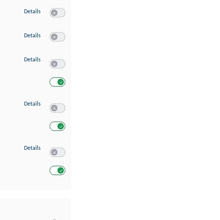
zu Erstellung von Profilen für personalisierte Werbung
Details
Switch zum Einwilligen bzw. Ablehnen des Dienstes Erstellung 
zu Verwendung von Profilen zur Auswahl personalisierter Werbung
Details
Switch zum Einwilligen bzw. Ablehnen des Dienstes Verwendun
zu Messung der Werbeleistung
Details
Switch zum Einwilligen bzw. Ablehnen des Dienstes Messung 
Switch zum Einwilligen bzw. Ablehnen des Dienstes Messung d
zu Analyse von Zielgruppen durch Statistiken oder Kombinationen von Dat
Details
Switch zum Einwilligen bzw. Ablehnen des Dienstes Analyse v
Switch zum Einwilligen bzw. Ablehnen des Dienstes Analyse v
zu Entwicklung und Verbesserung der Angebote
Details
Switch zum Einwilligen bzw. Ablehnen des Dienstes Entwickl
Switch zum Einwilligen bzw. Ablehnen des Dienstes Entwicklu