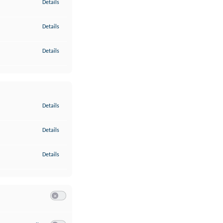
zu Gewährleistung der Sicherheit, Verhinderung und Aufdeckung v
Details
zu Bereitstellung und Anzeige von Werbung und Inhalten
Details
zu Ihre Entscheidungen zum Datenschutz speichern und übermittel
Details
zu Abgleichung und Kombination von Daten aus unterschiedlichen 
Details
zu Verknüpfung verschiedener Endgeräte
Details
zu Identifikation von Endgeräten anhand automatisch übermittelte
Details
Switch zum Einwilligen bzw. Ablehnen der Kategorie Analyse / 