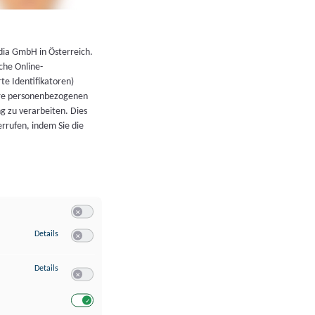
←
Zurück zur Übersicht
dia GmbH in Österreich.
che Online-
rte Identifikatoren)
hre personenbezogenen
g zu verarbeiten. Dies
errufen, indem Sie die
Switch zum Einwilligen bzw. Ablehnen der Kategorie Allgeme
zu Speichern von oder Zugriff auf Informationen auf einem Endgerät
Details
Switch zum Einwilligen bzw. Ablehnen des Dienstes Speichern 
zu Verwendung reduzierter Daten zur Auswahl von Werbeanzeigen
Details
Switch zum Einwilligen bzw. Ablehnen des Dienstes Verwend
Switch zum Einwilligen bzw. Ablehnen des Dienstes Verwendu