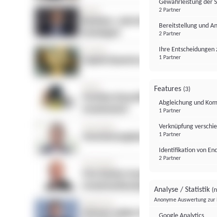
Gewährleistung der 
2 Partner
Bereitstellung und A
2 Partner
Ihre Entscheidungen 
1 Partner
Features
(3)
Abgleichung und Komb
1 Partner
Verknüpfung verschi
1 Partner
Identifikation von E
2 Partner
Analyse / Statistik
(n
Anonyme Auswertung zur 
Google Analytics