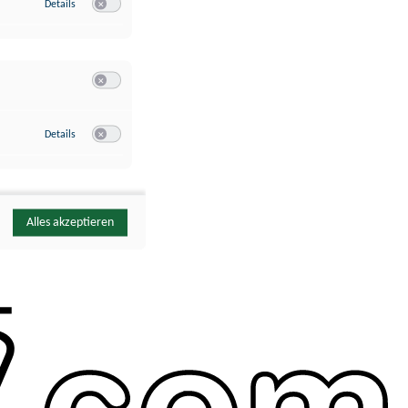
zu Google Analytics
Details
Switch zum Einwilligen bzw. Ablehnen des Dienstes Google Ana
Switch zum Einwilligen bzw. Ablehnen der Kategorie Sonstige 
zu YouTube
Details
Switch zum Einwilligen bzw. Ablehnen des Dienstes YouTube
Alles akzeptieren