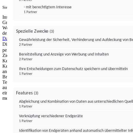
- mit berechtigtem Interesse
Sie haben ein PUR-Abo?
Hier anmelden.
1 Partner
Institutional Money mit Werbung: Wir nutzen aus wirtschaftlichen
Gründen die Möglichkeit, unsere Webseite Dritten als digitalen
Werbeplatz zur Verfügung zu stellen. Über Verarbeitungen, die in
Spezielle Zwecke
(3)
der Verantwortung von uns liegen, können Sie sich in unserer
Datenschutzerklärung
näher informieren.
Zur Bereitstellung unserer
Gewährleistung der Sicherheit, Verhinderung und Aufdeckung von 
Dienste nutzen wir Technologien von
. Zwecke:
Partnern (4)
2 Partner
personalisierte Werbung, Messung von Werbeleistung und
Bereitstellung und Anzeige von Werbung und Inhalten
Zielgruppenforschung. Cookies, Endgeräte- oder ähnliche Online-
2 Partner
Kennungen (z. B. login-basierte Kennungen, zufällig generierte
Kennungen, netzwerkbasierte Kennungen) können zusammen mit
Ihre Entscheidungen zum Datenschutz speichern und übermitteln
anderen Informationen (z. B. Browsertyp und
1 Partner
Browserinformationen, Sprache, Bildschirmgröße, unterstützte
Technologien usw.) auf Ihrem Endgerät gespeichert oder von dort
ausgelesen werden, um es jedes Mal wiederzuerkennen, wenn es
eine App oder einer Webseite aufruft. Dies geschieht für einen oder
Features
(3)
mehrere der hier aufgeführten Verarbeitungszwecke.
Abgleichung und Kombination von Daten aus unterschiedlichen Quel
1 Partner
Impressum
Datenschutzerklärung
Datenschutzeinstel
Verknüpfung verschiedener Endgeräte
Institutional Money
1 Partner
Identifikation von Endgeräten anhand automatisch übermittelter In