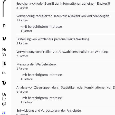
Speichern von oder Zugriff auf Informationen auf einem Endgerät
2 Partner
Verwendung reduzierter Daten zur Auswahl von Werbeanzeigen
1 Partner
- mit berechtigtem Interesse
1 Partner
Wie gewohnt mit Werbung lesen
Erstellung von Profilen für personalisierte Werbung
2 Partner
Nutzen Sie institutional-money.com mit Ihrer Zustimmung zur
Verwendung von Profilen zur Auswahl personalisierter Werbung
Verwendung von Cookies für Webanalyse und Werbemaßnahmen.
2 Partner
Einverstanden
Messung der Werbeleistung
1 Partner
Die Zustimmung ist jederzeit widerrufbar.
- mit berechtigtem Interesse
1 Partner
Werbefrei lesen
Analyse von Zielgruppen durch Statistiken oder Kombinationen von 
1 Partner
Unabhängiger Journalismus hat seinen Preis.
- mit berechtigtem Interesse
Lesen Sie institutional-money.com PUR für 33,99€ pro Monat
1 Partner
(jährliche Abrechnung).
Entwicklung und Verbesserung der Angebote
Jetzt abonnieren
0 Partner