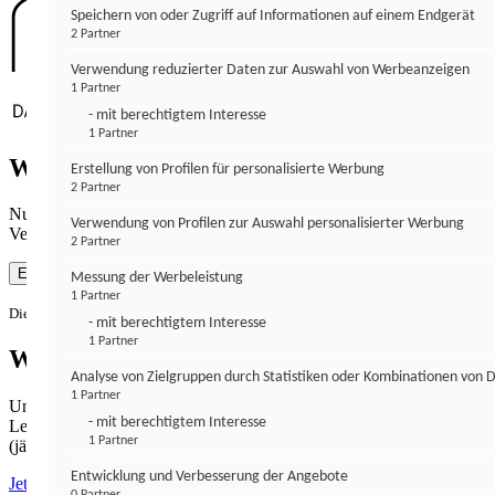
Speichern von oder Zugriff auf Informationen auf einem Endgerät
2 Partner
Verwendung reduzierter Daten zur Auswahl von Werbeanzeigen
1 Partner
- mit berechtigtem Interesse
1 Partner
Wie gewohnt mit Werbung lesen
Erstellung von Profilen für personalisierte Werbung
2 Partner
Nutzen Sie institutional-money.com mit Ihrer Zustimmung zur
Verwendung von Profilen zur Auswahl personalisierter Werbung
Verwendung von Cookies für Webanalyse und Werbemaßnahmen.
2 Partner
Einverstanden
Messung der Werbeleistung
1 Partner
Die Zustimmung ist jederzeit widerrufbar.
- mit berechtigtem Interesse
1 Partner
Werbefrei lesen
Analyse von Zielgruppen durch Statistiken oder Kombinationen von 
1 Partner
Unabhängiger Journalismus hat seinen Preis.
- mit berechtigtem Interesse
Lesen Sie institutional-money.com PUR für 33,99€ pro Monat
1 Partner
(jährliche Abrechnung).
Entwicklung und Verbesserung der Angebote
Jetzt abonnieren
0 Partner