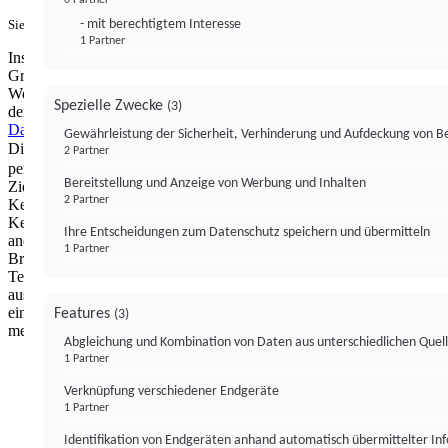
- mit berechtigtem Interesse
Sie haben ein PUR-Abo?
Hier anmelden.
1 Partner
Institutional Money mit Werbung: Wir nutzen aus wirtschaftlichen
Gründen die Möglichkeit, unsere Webseite Dritten als digitalen
Werbeplatz zur Verfügung zu stellen. Über Verarbeitungen, die in
Spezielle Zwecke
(3)
der Verantwortung von uns liegen, können Sie sich in unserer
Datenschutzerklärung
näher informieren.
Zur Bereitstellung unserer
Gewährleistung der Sicherheit, Verhinderung und Aufdeckung von 
Dienste nutzen wir Technologien von
. Zwecke:
Partnern (4)
2 Partner
personalisierte Werbung, Messung von Werbeleistung und
Bereitstellung und Anzeige von Werbung und Inhalten
Zielgruppenforschung. Cookies, Endgeräte- oder ähnliche Online-
2 Partner
Kennungen (z. B. login-basierte Kennungen, zufällig generierte
Kennungen, netzwerkbasierte Kennungen) können zusammen mit
Ihre Entscheidungen zum Datenschutz speichern und übermitteln
anderen Informationen (z. B. Browsertyp und
1 Partner
Browserinformationen, Sprache, Bildschirmgröße, unterstützte
Technologien usw.) auf Ihrem Endgerät gespeichert oder von dort
ausgelesen werden, um es jedes Mal wiederzuerkennen, wenn es
eine App oder einer Webseite aufruft. Dies geschieht für einen oder
Features
(3)
mehrere der hier aufgeführten Verarbeitungszwecke.
Abgleichung und Kombination von Daten aus unterschiedlichen Quel
1 Partner
Impressum
Datenschutzerklärung
Datenschutzeinstel
Verknüpfung verschiedener Endgeräte
Institutional Money
1 Partner
Identifikation von Endgeräten anhand automatisch übermittelter In