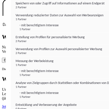
Speichern von oder Zugriff auf Informationen auf einem Endgerät
2 Partner
Verwendung reduzierter Daten zur Auswahl von Werbeanzeigen
1 Partner
- mit berechtigtem Interesse
1 Partner
Wie gewohnt mit Werbung lesen
Erstellung von Profilen für personalisierte Werbung
2 Partner
Nutzen Sie institutional-money.com mit Ihrer Zustimmung zur
Verwendung von Profilen zur Auswahl personalisierter Werbung
Verwendung von Cookies für Webanalyse und Werbemaßnahmen.
2 Partner
Einverstanden
Messung der Werbeleistung
1 Partner
Die Zustimmung ist jederzeit widerrufbar.
- mit berechtigtem Interesse
1 Partner
Werbefrei lesen
Analyse von Zielgruppen durch Statistiken oder Kombinationen von 
1 Partner
Unabhängiger Journalismus hat seinen Preis.
- mit berechtigtem Interesse
Lesen Sie institutional-money.com PUR für 33,99€ pro Monat
1 Partner
(jährliche Abrechnung).
Entwicklung und Verbesserung der Angebote
Jetzt abonnieren
0 Partner