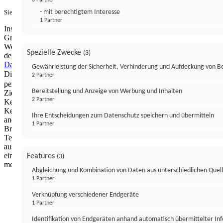
- mit berechtigtem Interesse
Sie haben ein PUR-Abo?
Hier anmelden.
1 Partner
Institutional Money mit Werbung: Wir nutzen aus wirtschaftlichen
Gründen die Möglichkeit, unsere Webseite Dritten als digitalen
Werbeplatz zur Verfügung zu stellen. Über Verarbeitungen, die in
Spezielle Zwecke
(3)
der Verantwortung von uns liegen, können Sie sich in unserer
Datenschutzerklärung
näher informieren.
Zur Bereitstellung unserer
Gewährleistung der Sicherheit, Verhinderung und Aufdeckung von 
Dienste nutzen wir Technologien von
. Zwecke:
Partnern (4)
2 Partner
personalisierte Werbung, Messung von Werbeleistung und
Bereitstellung und Anzeige von Werbung und Inhalten
Zielgruppenforschung. Cookies, Endgeräte- oder ähnliche Online-
2 Partner
Kennungen (z. B. login-basierte Kennungen, zufällig generierte
Kennungen, netzwerkbasierte Kennungen) können zusammen mit
Ihre Entscheidungen zum Datenschutz speichern und übermitteln
anderen Informationen (z. B. Browsertyp und
1 Partner
Browserinformationen, Sprache, Bildschirmgröße, unterstützte
Technologien usw.) auf Ihrem Endgerät gespeichert oder von dort
ausgelesen werden, um es jedes Mal wiederzuerkennen, wenn es
eine App oder einer Webseite aufruft. Dies geschieht für einen oder
Features
(3)
mehrere der hier aufgeführten Verarbeitungszwecke.
Abgleichung und Kombination von Daten aus unterschiedlichen Quel
1 Partner
Impressum
Datenschutzerklärung
Datenschutzeinstel
Verknüpfung verschiedener Endgeräte
Institutional Money
1 Partner
Identifikation von Endgeräten anhand automatisch übermittelter In