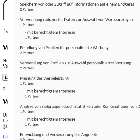
Speichern von oder Zugriff auf Informationen auf einem Endgerät
2 Partner
Verwendung reduzierter Daten zur Auswahl von Werbeanzeigen
1 Partner
- mit berechtigtem Interesse
1 Partner
Wie gewohnt mit Werbung lesen
Erstellung von Profilen für personalisierte Werbung
2 Partner
Nutzen Sie institutional-money.com mit Ihrer Zustimmung zur
Verwendung von Profilen zur Auswahl personalisierter Werbung
Verwendung von Cookies für Webanalyse und Werbemaßnahmen.
2 Partner
Einverstanden
Messung der Werbeleistung
1 Partner
Die Zustimmung ist jederzeit widerrufbar.
- mit berechtigtem Interesse
1 Partner
Werbefrei lesen
Analyse von Zielgruppen durch Statistiken oder Kombinationen von 
1 Partner
Unabhängiger Journalismus hat seinen Preis.
- mit berechtigtem Interesse
Lesen Sie institutional-money.com PUR für 33,99€ pro Monat
1 Partner
(jährliche Abrechnung).
Entwicklung und Verbesserung der Angebote
Jetzt abonnieren
0 Partner