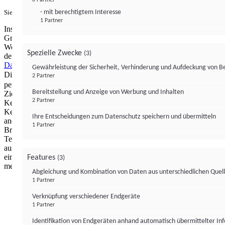
- mit berechtigtem Interesse
Sie haben ein PUR-Abo?
Hier anmelden.
1 Partner
Institutional Money mit Werbung: Wir nutzen aus wirtschaftlichen
Gründen die Möglichkeit, unsere Webseite Dritten als digitalen
Werbeplatz zur Verfügung zu stellen. Über Verarbeitungen, die in
Spezielle Zwecke
(3)
der Verantwortung von uns liegen, können Sie sich in unserer
Datenschutzerklärung
näher informieren.
Zur Bereitstellung unserer
Gewährleistung der Sicherheit, Verhinderung und Aufdeckung von 
Dienste nutzen wir Technologien von
. Zwecke:
Partnern (4)
2 Partner
personalisierte Werbung, Messung von Werbeleistung und
Bereitstellung und Anzeige von Werbung und Inhalten
Zielgruppenforschung. Cookies, Endgeräte- oder ähnliche Online-
2 Partner
Kennungen (z. B. login-basierte Kennungen, zufällig generierte
Kennungen, netzwerkbasierte Kennungen) können zusammen mit
Ihre Entscheidungen zum Datenschutz speichern und übermitteln
anderen Informationen (z. B. Browsertyp und
1 Partner
Browserinformationen, Sprache, Bildschirmgröße, unterstützte
Technologien usw.) auf Ihrem Endgerät gespeichert oder von dort
ausgelesen werden, um es jedes Mal wiederzuerkennen, wenn es
eine App oder einer Webseite aufruft. Dies geschieht für einen oder
Features
(3)
mehrere der hier aufgeführten Verarbeitungszwecke.
Abgleichung und Kombination von Daten aus unterschiedlichen Quel
1 Partner
Impressum
Datenschutzerklärung
Datenschutzeinstel
Verknüpfung verschiedener Endgeräte
Institutional Money
1 Partner
Identifikation von Endgeräten anhand automatisch übermittelter In