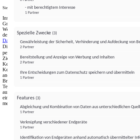
- mit berechtigtem Interesse
Sie haben ein PUR-Abo?
Hier anmelden.
1 Partner
Institutional Money mit Werbung: Wir nutzen aus wirtschaftlichen
Gründen die Möglichkeit, unsere Webseite Dritten als digitalen
Werbeplatz zur Verfügung zu stellen. Über Verarbeitungen, die in
Spezielle Zwecke
(3)
der Verantwortung von uns liegen, können Sie sich in unserer
Datenschutzerklärung
näher informieren.
Zur Bereitstellung unserer
Gewährleistung der Sicherheit, Verhinderung und Aufdeckung von 
Dienste nutzen wir Technologien von
. Zwecke:
Partnern (4)
2 Partner
personalisierte Werbung, Messung von Werbeleistung und
Bereitstellung und Anzeige von Werbung und Inhalten
Zielgruppenforschung. Cookies, Endgeräte- oder ähnliche Online-
2 Partner
Kennungen (z. B. login-basierte Kennungen, zufällig generierte
Kennungen, netzwerkbasierte Kennungen) können zusammen mit
Ihre Entscheidungen zum Datenschutz speichern und übermitteln
anderen Informationen (z. B. Browsertyp und
1 Partner
Browserinformationen, Sprache, Bildschirmgröße, unterstützte
Technologien usw.) auf Ihrem Endgerät gespeichert oder von dort
ausgelesen werden, um es jedes Mal wiederzuerkennen, wenn es
eine App oder einer Webseite aufruft. Dies geschieht für einen oder
Features
(3)
mehrere der hier aufgeführten Verarbeitungszwecke.
Abgleichung und Kombination von Daten aus unterschiedlichen Quel
1 Partner
Impressum
Datenschutzerklärung
Datenschutzeinstel
Verknüpfung verschiedener Endgeräte
Institutional Money
1 Partner
Identifikation von Endgeräten anhand automatisch übermittelter In