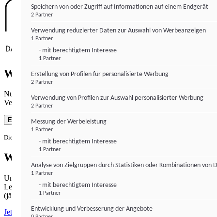
Speichern von oder Zugriff auf Informationen auf einem Endgerät
2 Partner
Verwendung reduzierter Daten zur Auswahl von Werbeanzeigen
1 Partner
- mit berechtigtem Interesse
1 Partner
Wie gewohnt mit Werbung lesen
Erstellung von Profilen für personalisierte Werbung
2 Partner
Nutzen Sie institutional-money.com mit Ihrer Zustimmung zur
Verwendung von Profilen zur Auswahl personalisierter Werbung
Verwendung von Cookies für Webanalyse und Werbemaßnahmen.
2 Partner
Einverstanden
Messung der Werbeleistung
1 Partner
Die Zustimmung ist jederzeit widerrufbar.
- mit berechtigtem Interesse
1 Partner
Werbefrei lesen
Analyse von Zielgruppen durch Statistiken oder Kombinationen von 
1 Partner
Unabhängiger Journalismus hat seinen Preis.
- mit berechtigtem Interesse
Lesen Sie institutional-money.com PUR für 33,99€ pro Monat
1 Partner
(jährliche Abrechnung).
Entwicklung und Verbesserung der Angebote
Jetzt abonnieren
0 Partner