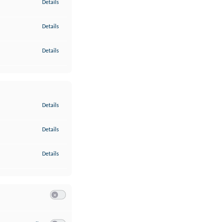
zu Gewährleistung der Sicherheit, Verhinderung und Aufdeckung v
Details
zu Bereitstellung und Anzeige von Werbung und Inhalten
Details
zu Ihre Entscheidungen zum Datenschutz speichern und übermittel
Details
zu Abgleichung und Kombination von Daten aus unterschiedlichen 
Details
zu Verknüpfung verschiedener Endgeräte
Details
zu Identifikation von Endgeräten anhand automatisch übermittelte
Details
Switch zum Einwilligen bzw. Ablehnen der Kategorie Analyse / 