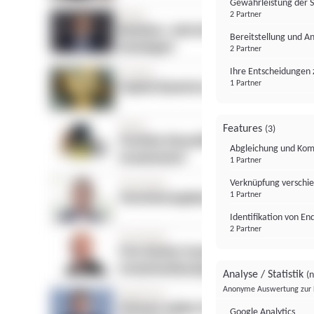
Gewährleistung der 
2 Partner
Bereitstellung und A
2 Partner
Ihre Entscheidungen 
1 Partner
Features
(3)
Abgleichung und Komb
1 Partner
Verknüpfung verschi
1 Partner
Identifikation von E
2 Partner
Analyse / Statistik
(n
Anonyme Auswertung zur 
Google Analytics