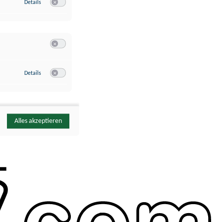
zu Google Analytics
Details
Switch zum Einwilligen bzw. Ablehnen des Dienstes Google Ana
Switch zum Einwilligen bzw. Ablehnen der Kategorie Sonstige 
zu YouTube
Details
Switch zum Einwilligen bzw. Ablehnen des Dienstes YouTube
Alles akzeptieren