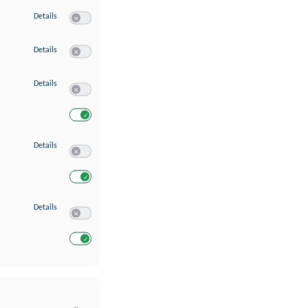
zu Erstellung von Profilen für personalisierte Werbung
Details
Switch zum Einwilligen bzw. Ablehnen des Dienstes Erstellung 
zu Verwendung von Profilen zur Auswahl personalisierter Werbung
Details
Switch zum Einwilligen bzw. Ablehnen des Dienstes Verwendun
zu Messung der Werbeleistung
Details
Switch zum Einwilligen bzw. Ablehnen des Dienstes Messung 
Switch zum Einwilligen bzw. Ablehnen des Dienstes Messung d
zu Analyse von Zielgruppen durch Statistiken oder Kombinationen von Dat
Details
Switch zum Einwilligen bzw. Ablehnen des Dienstes Analyse v
Switch zum Einwilligen bzw. Ablehnen des Dienstes Analyse v
zu Entwicklung und Verbesserung der Angebote
Details
Switch zum Einwilligen bzw. Ablehnen des Dienstes Entwickl
Switch zum Einwilligen bzw. Ablehnen des Dienstes Entwicklu