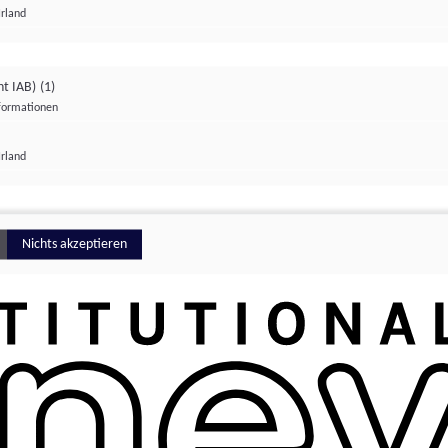
Irland
ht IAB)
(1)
nformationen
lungen
Irland
Money
Nichts akzeptieren