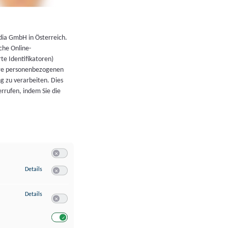
←
Zurück zur Übersicht
dia GmbH in Österreich.
che Online-
rte Identifikatoren)
hre personenbezogenen
g zu verarbeiten. Dies
errufen, indem Sie die
Switch zum Einwilligen bzw. Ablehnen der Kategorie Allgeme
zu Speichern von oder Zugriff auf Informationen auf einem Endgerät
Details
Switch zum Einwilligen bzw. Ablehnen des Dienstes Speichern 
zu Verwendung reduzierter Daten zur Auswahl von Werbeanzeigen
Details
Switch zum Einwilligen bzw. Ablehnen des Dienstes Verwend
Switch zum Einwilligen bzw. Ablehnen des Dienstes Verwendu