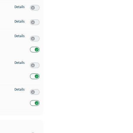
zu Erstellung von Profilen für personalisierte Werbung
Details
Switch zum Einwilligen bzw. Ablehnen des Dienstes Erstellung 
zu Verwendung von Profilen zur Auswahl personalisierter Werbung
Details
Switch zum Einwilligen bzw. Ablehnen des Dienstes Verwendun
zu Messung der Werbeleistung
Details
Switch zum Einwilligen bzw. Ablehnen des Dienstes Messung 
Switch zum Einwilligen bzw. Ablehnen des Dienstes Messung d
zu Analyse von Zielgruppen durch Statistiken oder Kombinationen von Dat
Details
Switch zum Einwilligen bzw. Ablehnen des Dienstes Analyse v
Switch zum Einwilligen bzw. Ablehnen des Dienstes Analyse v
zu Entwicklung und Verbesserung der Angebote
Details
Switch zum Einwilligen bzw. Ablehnen des Dienstes Entwickl
Switch zum Einwilligen bzw. Ablehnen des Dienstes Entwicklu