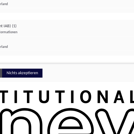
Irland
ht IAB)
(1)
nformationen
lungen
Irland
Money
Nichts akzeptieren