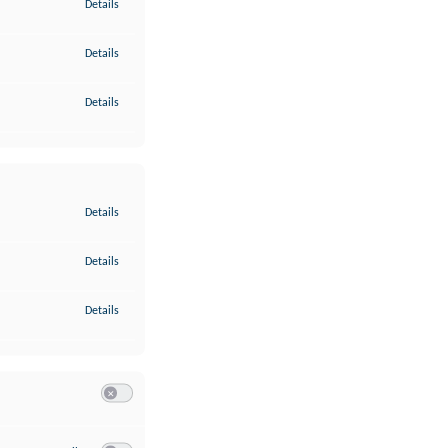
zu Gewährleistung der Sicherheit, Verhinderung und Aufdeckung v
Details
zu Bereitstellung und Anzeige von Werbung und Inhalten
Details
zu Ihre Entscheidungen zum Datenschutz speichern und übermittel
Details
zu Abgleichung und Kombination von Daten aus unterschiedlichen 
Details
zu Verknüpfung verschiedener Endgeräte
Details
zu Identifikation von Endgeräten anhand automatisch übermittelte
Details
Switch zum Einwilligen bzw. Ablehnen der Kategorie Analyse / 