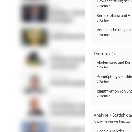
Gewährleistung der 
2 Partner
Bereitstellung und A
2 Partner
Ihre Entscheidungen 
1 Partner
Features
(3)
Abgleichung und Komb
1 Partner
Verknüpfung verschi
1 Partner
Identifikation von E
2 Partner
Analyse / Statistik
(n
Anonyme Auswertung zur 
Google Analytics