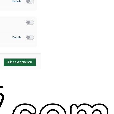
zu Google Analytics
Details
Switch zum Einwilligen bzw. Ablehnen des Dienstes Google Ana
Switch zum Einwilligen bzw. Ablehnen der Kategorie Sonstige 
zu YouTube
Details
Switch zum Einwilligen bzw. Ablehnen des Dienstes YouTube
Alles akzeptieren