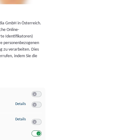
←
Zurück zur Übersicht
dia GmbH in Österreich.
che Online-
rte Identifikatoren)
hre personenbezogenen
g zu verarbeiten. Dies
errufen, indem Sie die
Switch zum Einwilligen bzw. Ablehnen der Kategorie Allgeme
zu Speichern von oder Zugriff auf Informationen auf einem Endgerät
Details
Switch zum Einwilligen bzw. Ablehnen des Dienstes Speichern 
zu Verwendung reduzierter Daten zur Auswahl von Werbeanzeigen
Details
Switch zum Einwilligen bzw. Ablehnen des Dienstes Verwend
Switch zum Einwilligen bzw. Ablehnen des Dienstes Verwendu