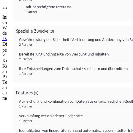
- mit berechtigtem Interesse
Sie haben ein PUR-Abo?
Hier anmelden.
1 Partner
Institutional Money mit Werbung: Wir nutzen aus wirtschaftlichen
Gründen die Möglichkeit, unsere Webseite Dritten als digitalen
Werbeplatz zur Verfügung zu stellen. Über Verarbeitungen, die in
Spezielle Zwecke
(3)
der Verantwortung von uns liegen, können Sie sich in unserer
Datenschutzerklärung
näher informieren.
Zur Bereitstellung unserer
Gewährleistung der Sicherheit, Verhinderung und Aufdeckung von 
Dienste nutzen wir Technologien von
. Zwecke:
Partnern (4)
2 Partner
personalisierte Werbung, Messung von Werbeleistung und
Bereitstellung und Anzeige von Werbung und Inhalten
Zielgruppenforschung. Cookies, Endgeräte- oder ähnliche Online-
2 Partner
Kennungen (z. B. login-basierte Kennungen, zufällig generierte
Kennungen, netzwerkbasierte Kennungen) können zusammen mit
Ihre Entscheidungen zum Datenschutz speichern und übermitteln
anderen Informationen (z. B. Browsertyp und
1 Partner
Browserinformationen, Sprache, Bildschirmgröße, unterstützte
Technologien usw.) auf Ihrem Endgerät gespeichert oder von dort
ausgelesen werden, um es jedes Mal wiederzuerkennen, wenn es
eine App oder einer Webseite aufruft. Dies geschieht für einen oder
Features
(3)
mehrere der hier aufgeführten Verarbeitungszwecke.
Abgleichung und Kombination von Daten aus unterschiedlichen Quel
1 Partner
Impressum
Datenschutzerklärung
Datenschutzeinstel
Verknüpfung verschiedener Endgeräte
Institutional Money
1 Partner
Identifikation von Endgeräten anhand automatisch übermittelter In