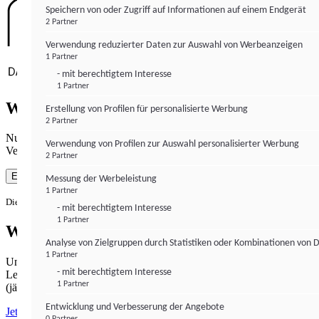
Speichern von oder Zugriff auf Informationen auf einem Endgerät
2 Partner
Verwendung reduzierter Daten zur Auswahl von Werbeanzeigen
1 Partner
- mit berechtigtem Interesse
1 Partner
Wie gewohnt mit Werbung lesen
Erstellung von Profilen für personalisierte Werbung
2 Partner
Nutzen Sie institutional-money.com mit Ihrer Zustimmung zur
Verwendung von Profilen zur Auswahl personalisierter Werbung
Verwendung von Cookies für Webanalyse und Werbemaßnahmen.
2 Partner
Einverstanden
Messung der Werbeleistung
1 Partner
Die Zustimmung ist jederzeit widerrufbar.
- mit berechtigtem Interesse
1 Partner
Werbefrei lesen
Analyse von Zielgruppen durch Statistiken oder Kombinationen von 
1 Partner
Unabhängiger Journalismus hat seinen Preis.
- mit berechtigtem Interesse
Lesen Sie institutional-money.com PUR für 33,99€ pro Monat
1 Partner
(jährliche Abrechnung).
Entwicklung und Verbesserung der Angebote
Jetzt abonnieren
0 Partner