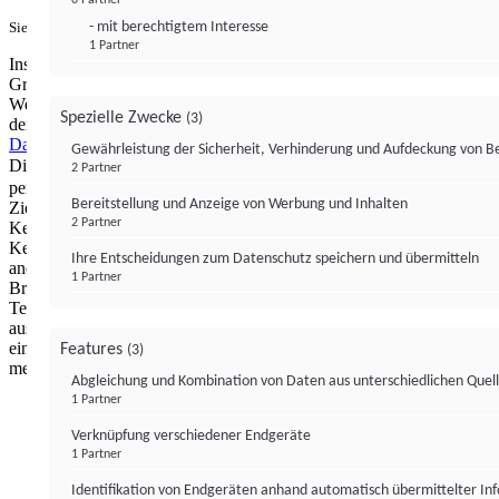
- mit berechtigtem Interesse
Sie haben ein PUR-Abo?
Hier anmelden.
1 Partner
Institutional Money mit Werbung: Wir nutzen aus wirtschaftlichen
Gründen die Möglichkeit, unsere Webseite Dritten als digitalen
Werbeplatz zur Verfügung zu stellen. Über Verarbeitungen, die in
Spezielle Zwecke
(3)
der Verantwortung von uns liegen, können Sie sich in unserer
Datenschutzerklärung
näher informieren.
Zur Bereitstellung unserer
Gewährleistung der Sicherheit, Verhinderung und Aufdeckung von 
Dienste nutzen wir Technologien von
. Zwecke:
Partnern (4)
2 Partner
personalisierte Werbung, Messung von Werbeleistung und
Bereitstellung und Anzeige von Werbung und Inhalten
Zielgruppenforschung. Cookies, Endgeräte- oder ähnliche Online-
2 Partner
Kennungen (z. B. login-basierte Kennungen, zufällig generierte
Kennungen, netzwerkbasierte Kennungen) können zusammen mit
Ihre Entscheidungen zum Datenschutz speichern und übermitteln
anderen Informationen (z. B. Browsertyp und
1 Partner
Browserinformationen, Sprache, Bildschirmgröße, unterstützte
Technologien usw.) auf Ihrem Endgerät gespeichert oder von dort
ausgelesen werden, um es jedes Mal wiederzuerkennen, wenn es
eine App oder einer Webseite aufruft. Dies geschieht für einen oder
Features
(3)
mehrere der hier aufgeführten Verarbeitungszwecke.
Abgleichung und Kombination von Daten aus unterschiedlichen Quel
1 Partner
Impressum
Datenschutzerklärung
Datenschutzeinstel
Verknüpfung verschiedener Endgeräte
Institutional Money
1 Partner
Identifikation von Endgeräten anhand automatisch übermittelter In