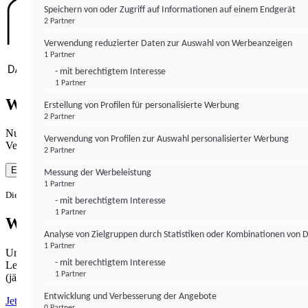
Speichern von oder Zugriff auf Informationen auf einem Endgerät
2 Partner
Verwendung reduzierter Daten zur Auswahl von Werbeanzeigen
1 Partner
- mit berechtigtem Interesse
1 Partner
Wie gewohnt mit Werbung lesen
Erstellung von Profilen für personalisierte Werbung
2 Partner
Nutzen Sie institutional-money.com mit Ihrer Zustimmung zur
Verwendung von Profilen zur Auswahl personalisierter Werbung
Verwendung von Cookies für Webanalyse und Werbemaßnahmen.
2 Partner
Einverstanden
Messung der Werbeleistung
1 Partner
Die Zustimmung ist jederzeit widerrufbar.
- mit berechtigtem Interesse
1 Partner
Werbefrei lesen
Analyse von Zielgruppen durch Statistiken oder Kombinationen von 
1 Partner
Unabhängiger Journalismus hat seinen Preis.
- mit berechtigtem Interesse
Lesen Sie institutional-money.com PUR für 33,99€ pro Monat
1 Partner
(jährliche Abrechnung).
Entwicklung und Verbesserung der Angebote
Jetzt abonnieren
0 Partner