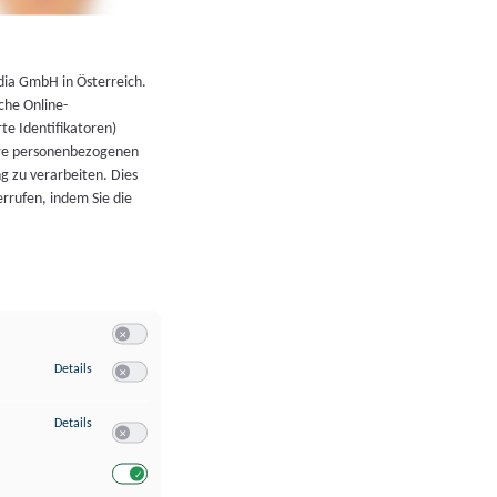
←
Zurück zur Übersicht
dia GmbH in Österreich.
che Online-
rte Identifikatoren)
hre personenbezogenen
g zu verarbeiten. Dies
errufen, indem Sie die
Switch zum Einwilligen bzw. Ablehnen der Kategorie Allgeme
zu Speichern von oder Zugriff auf Informationen auf einem Endgerät
Details
Switch zum Einwilligen bzw. Ablehnen des Dienstes Speichern 
zu Verwendung reduzierter Daten zur Auswahl von Werbeanzeigen
Details
Switch zum Einwilligen bzw. Ablehnen des Dienstes Verwend
Switch zum Einwilligen bzw. Ablehnen des Dienstes Verwendu