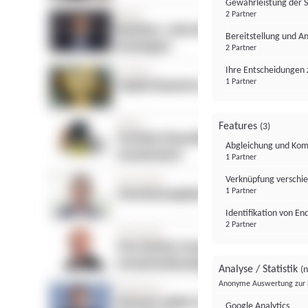
Gewährleistung der 
2 Partner
Bereitstellung und A
2 Partner
Ihre Entscheidungen 
1 Partner
Features
(3)
Abgleichung und Komb
1 Partner
Verknüpfung verschi
1 Partner
Identifikation von E
2 Partner
Analyse / Statistik
(n
Anonyme Auswertung zur 
Google Analytics