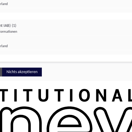
Irland
ht IAB)
(1)
nformationen
lungen
Irland
Money
Nichts akzeptieren