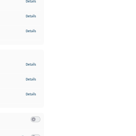
zu Gewährleistung der Sicherheit, Verhinderung und Aufdeckung v
Details
zu Bereitstellung und Anzeige von Werbung und Inhalten
Details
zu Ihre Entscheidungen zum Datenschutz speichern und übermittel
Details
zu Abgleichung und Kombination von Daten aus unterschiedlichen 
Details
zu Verknüpfung verschiedener Endgeräte
Details
zu Identifikation von Endgeräten anhand automatisch übermittelte
Details
Switch zum Einwilligen bzw. Ablehnen der Kategorie Analyse / 