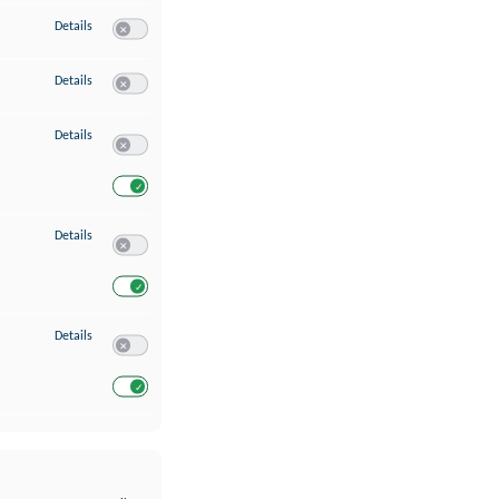
zu Erstellung von Profilen für personalisierte Werbung
Details
Switch zum Einwilligen bzw. Ablehnen des Dienstes Erstellung 
zu Verwendung von Profilen zur Auswahl personalisierter Werbung
Details
Switch zum Einwilligen bzw. Ablehnen des Dienstes Verwendun
zu Messung der Werbeleistung
Details
Switch zum Einwilligen bzw. Ablehnen des Dienstes Messung 
Switch zum Einwilligen bzw. Ablehnen des Dienstes Messung d
zu Analyse von Zielgruppen durch Statistiken oder Kombinationen von Dat
Details
Switch zum Einwilligen bzw. Ablehnen des Dienstes Analyse v
Switch zum Einwilligen bzw. Ablehnen des Dienstes Analyse v
zu Entwicklung und Verbesserung der Angebote
Details
Switch zum Einwilligen bzw. Ablehnen des Dienstes Entwickl
Switch zum Einwilligen bzw. Ablehnen des Dienstes Entwicklu