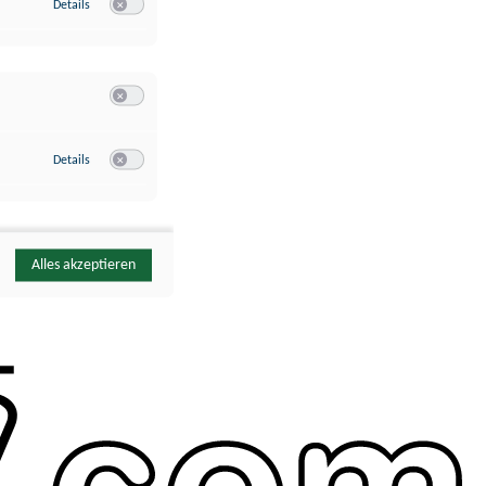
zu Google Analytics
Details
Switch zum Einwilligen bzw. Ablehnen des Dienstes Google Ana
Switch zum Einwilligen bzw. Ablehnen der Kategorie Sonstige 
zu YouTube
Details
Switch zum Einwilligen bzw. Ablehnen des Dienstes YouTube
Alles akzeptieren