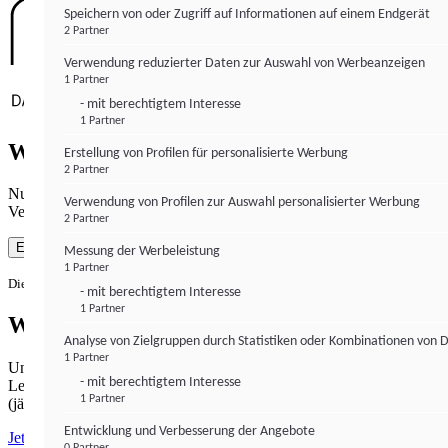
Speichern von oder Zugriff auf Informationen auf einem Endgerät
2 Partner
Verwendung reduzierter Daten zur Auswahl von Werbeanzeigen
1 Partner
- mit berechtigtem Interesse
1 Partner
Wie gewohnt mit Werbung lesen
Erstellung von Profilen für personalisierte Werbung
2 Partner
Nutzen Sie institutional-money.com mit Ihrer Zustimmung zur
Verwendung von Profilen zur Auswahl personalisierter Werbung
Verwendung von Cookies für Webanalyse und Werbemaßnahmen.
2 Partner
Einverstanden
Messung der Werbeleistung
1 Partner
Die Zustimmung ist jederzeit widerrufbar.
- mit berechtigtem Interesse
1 Partner
Werbefrei lesen
Analyse von Zielgruppen durch Statistiken oder Kombinationen von 
1 Partner
Unabhängiger Journalismus hat seinen Preis.
- mit berechtigtem Interesse
Lesen Sie institutional-money.com PUR für 33,99€ pro Monat
1 Partner
(jährliche Abrechnung).
Entwicklung und Verbesserung der Angebote
Jetzt abonnieren
0 Partner