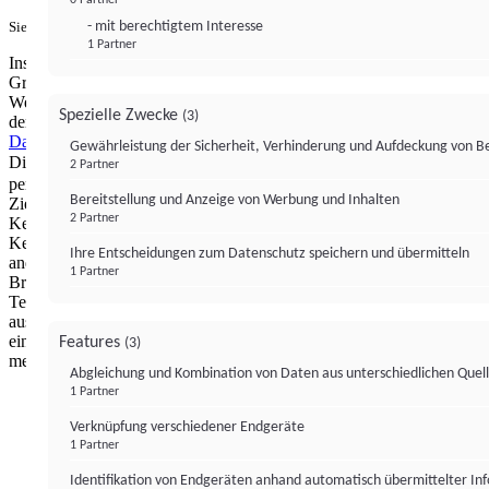
- mit berechtigtem Interesse
Sie haben ein PUR-Abo?
Hier anmelden.
1 Partner
Institutional Money mit Werbung: Wir nutzen aus wirtschaftlichen
Gründen die Möglichkeit, unsere Webseite Dritten als digitalen
Werbeplatz zur Verfügung zu stellen. Über Verarbeitungen, die in
Spezielle Zwecke
(3)
der Verantwortung von uns liegen, können Sie sich in unserer
Datenschutzerklärung
näher informieren.
Zur Bereitstellung unserer
Gewährleistung der Sicherheit, Verhinderung und Aufdeckung von 
Dienste nutzen wir Technologien von
. Zwecke:
Partnern (4)
2 Partner
personalisierte Werbung, Messung von Werbeleistung und
Bereitstellung und Anzeige von Werbung und Inhalten
Zielgruppenforschung. Cookies, Endgeräte- oder ähnliche Online-
2 Partner
Kennungen (z. B. login-basierte Kennungen, zufällig generierte
Kennungen, netzwerkbasierte Kennungen) können zusammen mit
Ihre Entscheidungen zum Datenschutz speichern und übermitteln
anderen Informationen (z. B. Browsertyp und
1 Partner
Browserinformationen, Sprache, Bildschirmgröße, unterstützte
Technologien usw.) auf Ihrem Endgerät gespeichert oder von dort
ausgelesen werden, um es jedes Mal wiederzuerkennen, wenn es
eine App oder einer Webseite aufruft. Dies geschieht für einen oder
Features
(3)
mehrere der hier aufgeführten Verarbeitungszwecke.
Abgleichung und Kombination von Daten aus unterschiedlichen Quel
1 Partner
Impressum
Datenschutzerklärung
Datenschutzeinstel
Verknüpfung verschiedener Endgeräte
Institutional Money
1 Partner
Identifikation von Endgeräten anhand automatisch übermittelter In