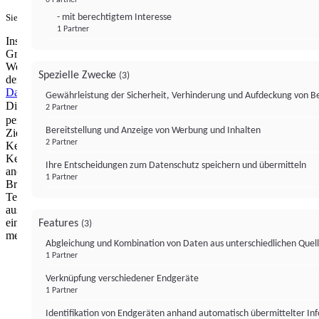
- mit berechtigtem Interesse
Sie haben ein PUR-Abo?
Hier anmelden.
1 Partner
Institutional Money mit Werbung: Wir nutzen aus wirtschaftlichen
Gründen die Möglichkeit, unsere Webseite Dritten als digitalen
Werbeplatz zur Verfügung zu stellen. Über Verarbeitungen, die in
Spezielle Zwecke
(3)
der Verantwortung von uns liegen, können Sie sich in unserer
Datenschutzerklärung
näher informieren.
Zur Bereitstellung unserer
Gewährleistung der Sicherheit, Verhinderung und Aufdeckung von 
Dienste nutzen wir Technologien von
. Zwecke:
Partnern (4)
2 Partner
personalisierte Werbung, Messung von Werbeleistung und
Bereitstellung und Anzeige von Werbung und Inhalten
Zielgruppenforschung. Cookies, Endgeräte- oder ähnliche Online-
2 Partner
Kennungen (z. B. login-basierte Kennungen, zufällig generierte
Kennungen, netzwerkbasierte Kennungen) können zusammen mit
Ihre Entscheidungen zum Datenschutz speichern und übermitteln
anderen Informationen (z. B. Browsertyp und
1 Partner
Browserinformationen, Sprache, Bildschirmgröße, unterstützte
Technologien usw.) auf Ihrem Endgerät gespeichert oder von dort
ausgelesen werden, um es jedes Mal wiederzuerkennen, wenn es
eine App oder einer Webseite aufruft. Dies geschieht für einen oder
Features
(3)
mehrere der hier aufgeführten Verarbeitungszwecke.
Abgleichung und Kombination von Daten aus unterschiedlichen Quel
1 Partner
Impressum
Datenschutzerklärung
Datenschutzeinstel
Verknüpfung verschiedener Endgeräte
Institutional Money
1 Partner
Identifikation von Endgeräten anhand automatisch übermittelter In