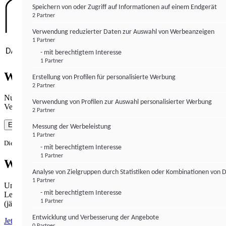
Speichern von oder Zugriff auf Informationen auf einem Endgerät
2 Partner
Verwendung reduzierter Daten zur Auswahl von Werbeanzeigen
1 Partner
- mit berechtigtem Interesse
1 Partner
Wie gewohnt mit Werbung lesen
Erstellung von Profilen für personalisierte Werbung
2 Partner
Nutzen Sie institutional-money.com mit Ihrer Zustimmung zur
Verwendung von Profilen zur Auswahl personalisierter Werbung
Verwendung von Cookies für Webanalyse und Werbemaßnahmen.
2 Partner
Einverstanden
Messung der Werbeleistung
1 Partner
Die Zustimmung ist jederzeit widerrufbar.
- mit berechtigtem Interesse
1 Partner
Werbefrei lesen
Analyse von Zielgruppen durch Statistiken oder Kombinationen von 
1 Partner
Unabhängiger Journalismus hat seinen Preis.
- mit berechtigtem Interesse
Lesen Sie institutional-money.com PUR für 33,99€ pro Monat
1 Partner
(jährliche Abrechnung).
Entwicklung und Verbesserung der Angebote
Jetzt abonnieren
0 Partner