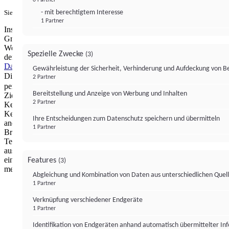
- mit berechtigtem Interesse
Sie haben ein PUR-Abo?
Hier anmelden.
1 Partner
Institutional Money mit Werbung: Wir nutzen aus wirtschaftlichen
Gründen die Möglichkeit, unsere Webseite Dritten als digitalen
Werbeplatz zur Verfügung zu stellen. Über Verarbeitungen, die in
Spezielle Zwecke
(3)
der Verantwortung von uns liegen, können Sie sich in unserer
Datenschutzerklärung
näher informieren.
Zur Bereitstellung unserer
Gewährleistung der Sicherheit, Verhinderung und Aufdeckung von 
Dienste nutzen wir Technologien von
. Zwecke:
Partnern (4)
2 Partner
personalisierte Werbung, Messung von Werbeleistung und
Bereitstellung und Anzeige von Werbung und Inhalten
Zielgruppenforschung. Cookies, Endgeräte- oder ähnliche Online-
2 Partner
Kennungen (z. B. login-basierte Kennungen, zufällig generierte
Kennungen, netzwerkbasierte Kennungen) können zusammen mit
Ihre Entscheidungen zum Datenschutz speichern und übermitteln
anderen Informationen (z. B. Browsertyp und
1 Partner
Browserinformationen, Sprache, Bildschirmgröße, unterstützte
Technologien usw.) auf Ihrem Endgerät gespeichert oder von dort
ausgelesen werden, um es jedes Mal wiederzuerkennen, wenn es
eine App oder einer Webseite aufruft. Dies geschieht für einen oder
Features
(3)
mehrere der hier aufgeführten Verarbeitungszwecke.
Abgleichung und Kombination von Daten aus unterschiedlichen Quel
1 Partner
Impressum
Datenschutzerklärung
Datenschutzeinstel
Verknüpfung verschiedener Endgeräte
Institutional Money
1 Partner
Identifikation von Endgeräten anhand automatisch übermittelter In