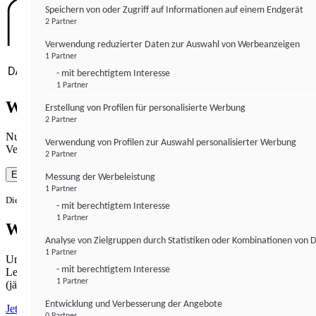
Speichern von oder Zugriff auf Informationen auf einem Endgerät
2 Partner
Verwendung reduzierter Daten zur Auswahl von Werbeanzeigen
1 Partner
- mit berechtigtem Interesse
1 Partner
Wie gewohnt mit Werbung lesen
Erstellung von Profilen für personalisierte Werbung
2 Partner
Nutzen Sie institutional-money.com mit Ihrer Zustimmung zur
Verwendung von Profilen zur Auswahl personalisierter Werbung
Verwendung von Cookies für Webanalyse und Werbemaßnahmen.
2 Partner
Einverstanden
Messung der Werbeleistung
1 Partner
Die Zustimmung ist jederzeit widerrufbar.
- mit berechtigtem Interesse
1 Partner
Werbefrei lesen
Analyse von Zielgruppen durch Statistiken oder Kombinationen von 
1 Partner
Unabhängiger Journalismus hat seinen Preis.
- mit berechtigtem Interesse
Lesen Sie institutional-money.com PUR für 33,99€ pro Monat
1 Partner
(jährliche Abrechnung).
Entwicklung und Verbesserung der Angebote
Jetzt abonnieren
0 Partner