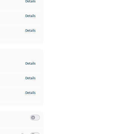
zu Gewährleistung der Sicherheit, Verhinderung und Aufdeckung v
Details
zu Bereitstellung und Anzeige von Werbung und Inhalten
Details
zu Ihre Entscheidungen zum Datenschutz speichern und übermittel
Details
zu Abgleichung und Kombination von Daten aus unterschiedlichen 
Details
zu Verknüpfung verschiedener Endgeräte
Details
zu Identifikation von Endgeräten anhand automatisch übermittelte
Details
Switch zum Einwilligen bzw. Ablehnen der Kategorie Analyse / 