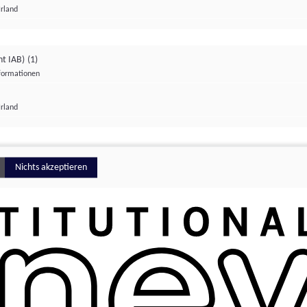
Irland
ht IAB)
(1)
nformationen
lungen
Irland
Money
Nichts akzeptieren