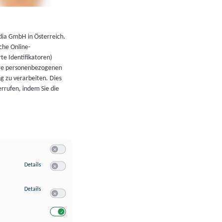
←
Zurück zur Übersicht
dia GmbH in Österreich.
che Online-
rte Identifikatoren)
hre personenbezogenen
g zu verarbeiten. Dies
errufen, indem Sie die
Switch zum Einwilligen bzw. Ablehnen der Kategorie Allgeme
zu Speichern von oder Zugriff auf Informationen auf einem Endgerät
Details
Switch zum Einwilligen bzw. Ablehnen des Dienstes Speichern 
zu Verwendung reduzierter Daten zur Auswahl von Werbeanzeigen
Details
Switch zum Einwilligen bzw. Ablehnen des Dienstes Verwend
Switch zum Einwilligen bzw. Ablehnen des Dienstes Verwendu