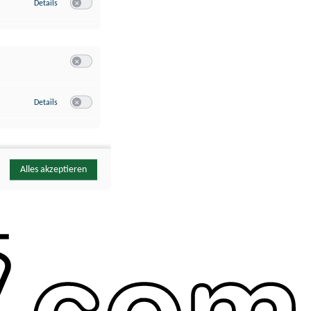
zu Google Analytics
Details
Switch zum Einwilligen bzw. Ablehnen des Dienstes Google Ana
Switch zum Einwilligen bzw. Ablehnen der Kategorie Sonstige 
zu YouTube
Details
Switch zum Einwilligen bzw. Ablehnen des Dienstes YouTube
Alles akzeptieren