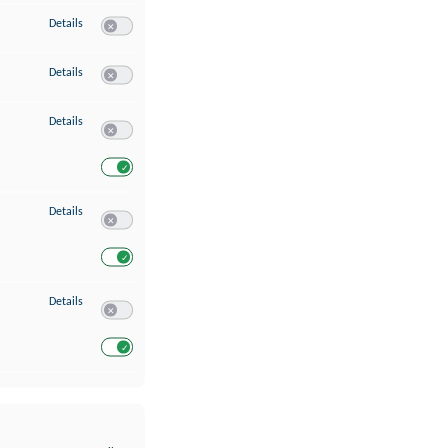
zu Erstellung von Profilen für personalisierte Werbung
Details
Switch zum Einwilligen bzw. Ablehnen des Dienstes Erstellung 
zu Verwendung von Profilen zur Auswahl personalisierter Werbung
Details
Switch zum Einwilligen bzw. Ablehnen des Dienstes Verwendun
zu Messung der Werbeleistung
Details
Switch zum Einwilligen bzw. Ablehnen des Dienstes Messung 
Switch zum Einwilligen bzw. Ablehnen des Dienstes Messung d
zu Analyse von Zielgruppen durch Statistiken oder Kombinationen von Dat
Details
Switch zum Einwilligen bzw. Ablehnen des Dienstes Analyse v
Switch zum Einwilligen bzw. Ablehnen des Dienstes Analyse v
zu Entwicklung und Verbesserung der Angebote
Details
Switch zum Einwilligen bzw. Ablehnen des Dienstes Entwickl
Switch zum Einwilligen bzw. Ablehnen des Dienstes Entwicklu