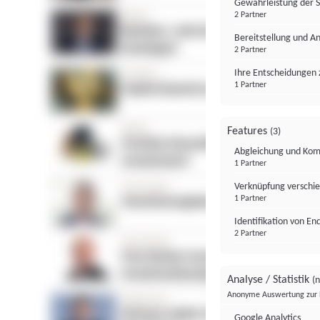
Gewährleistung der 
2 Partner
Bereitstellung und A
2 Partner
Ihre Entscheidungen 
1 Partner
Features
(3)
Abgleichung und Komb
1 Partner
Verknüpfung verschi
1 Partner
Identifikation von E
2 Partner
Analyse / Statistik
(n
Anonyme Auswertung zur 
Google Analytics