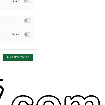
zu Google Analytics
Details
Switch zum Einwilligen bzw. Ablehnen des Dienstes Google Ana
Switch zum Einwilligen bzw. Ablehnen der Kategorie Sonstige 
zu YouTube
Details
Switch zum Einwilligen bzw. Ablehnen des Dienstes YouTube
Alles akzeptieren