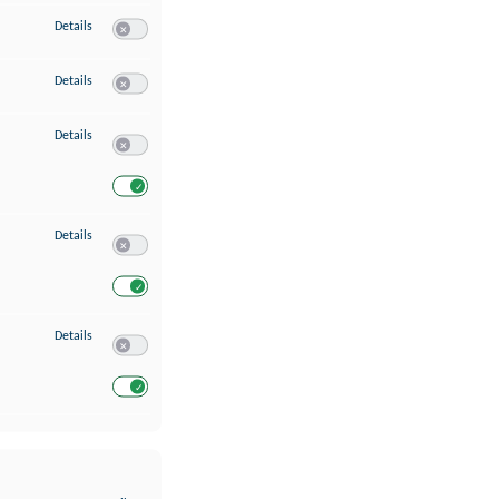
zu Erstellung von Profilen für personalisierte Werbung
Details
Switch zum Einwilligen bzw. Ablehnen des Dienstes Erstellung 
zu Verwendung von Profilen zur Auswahl personalisierter Werbung
Details
Switch zum Einwilligen bzw. Ablehnen des Dienstes Verwendun
zu Messung der Werbeleistung
Details
Switch zum Einwilligen bzw. Ablehnen des Dienstes Messung 
Switch zum Einwilligen bzw. Ablehnen des Dienstes Messung d
zu Analyse von Zielgruppen durch Statistiken oder Kombinationen von Dat
Details
Switch zum Einwilligen bzw. Ablehnen des Dienstes Analyse v
Switch zum Einwilligen bzw. Ablehnen des Dienstes Analyse v
zu Entwicklung und Verbesserung der Angebote
Details
Switch zum Einwilligen bzw. Ablehnen des Dienstes Entwickl
Switch zum Einwilligen bzw. Ablehnen des Dienstes Entwicklu