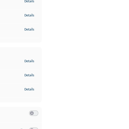
zu Gewährleistung der Sicherheit, Verhinderung und Aufdeckung v
Details
zu Bereitstellung und Anzeige von Werbung und Inhalten
Details
zu Ihre Entscheidungen zum Datenschutz speichern und übermittel
Details
zu Abgleichung und Kombination von Daten aus unterschiedlichen 
Details
zu Verknüpfung verschiedener Endgeräte
Details
zu Identifikation von Endgeräten anhand automatisch übermittelte
Details
Switch zum Einwilligen bzw. Ablehnen der Kategorie Analyse / 