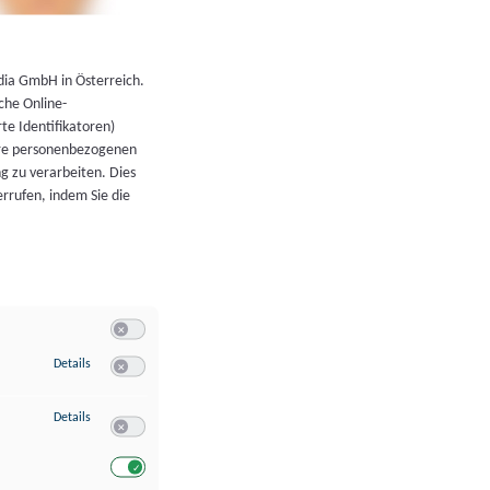
←
Zurück zur Übersicht
dia GmbH in Österreich.
che Online-
rte Identifikatoren)
hre personenbezogenen
g zu verarbeiten. Dies
errufen, indem Sie die
Switch zum Einwilligen bzw. Ablehnen der Kategorie Allgeme
zu Speichern von oder Zugriff auf Informationen auf einem Endgerät
Details
Switch zum Einwilligen bzw. Ablehnen des Dienstes Speichern 
zu Verwendung reduzierter Daten zur Auswahl von Werbeanzeigen
Details
Switch zum Einwilligen bzw. Ablehnen des Dienstes Verwend
Switch zum Einwilligen bzw. Ablehnen des Dienstes Verwendu