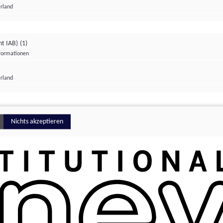
Irland
ht IAB)
(1)
nformationen
lungen
Irland
Money
Nichts akzeptieren