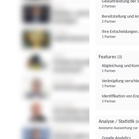
Gewährleistung der 
2 Partner
Bereitstellung und A
2 Partner
Ihre Entscheidungen 
1 Partner
Features
(3)
Abgleichung und Komb
1 Partner
Verknüpfung verschi
1 Partner
Identifikation von E
2 Partner
Analyse / Statistik
(n
Anonyme Auswertung zur 
Google Analytics