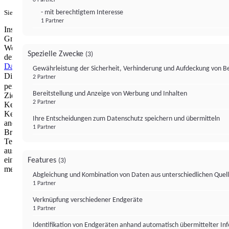
- mit berechtigtem Interesse
Sie haben ein PUR-Abo?
Hier anmelden.
1 Partner
Institutional Money mit Werbung: Wir nutzen aus wirtschaftlichen
Gründen die Möglichkeit, unsere Webseite Dritten als digitalen
Werbeplatz zur Verfügung zu stellen. Über Verarbeitungen, die in
Spezielle Zwecke
(3)
der Verantwortung von uns liegen, können Sie sich in unserer
Datenschutzerklärung
näher informieren.
Zur Bereitstellung unserer
Gewährleistung der Sicherheit, Verhinderung und Aufdeckung von 
Dienste nutzen wir Technologien von
. Zwecke:
Partnern (4)
2 Partner
personalisierte Werbung, Messung von Werbeleistung und
Bereitstellung und Anzeige von Werbung und Inhalten
Zielgruppenforschung. Cookies, Endgeräte- oder ähnliche Online-
2 Partner
Kennungen (z. B. login-basierte Kennungen, zufällig generierte
Kennungen, netzwerkbasierte Kennungen) können zusammen mit
Ihre Entscheidungen zum Datenschutz speichern und übermitteln
anderen Informationen (z. B. Browsertyp und
1 Partner
Browserinformationen, Sprache, Bildschirmgröße, unterstützte
Technologien usw.) auf Ihrem Endgerät gespeichert oder von dort
ausgelesen werden, um es jedes Mal wiederzuerkennen, wenn es
eine App oder einer Webseite aufruft. Dies geschieht für einen oder
Features
(3)
mehrere der hier aufgeführten Verarbeitungszwecke.
Abgleichung und Kombination von Daten aus unterschiedlichen Quel
1 Partner
Impressum
Datenschutzerklärung
Datenschutzeinstel
Verknüpfung verschiedener Endgeräte
Institutional Money
1 Partner
Identifikation von Endgeräten anhand automatisch übermittelter In