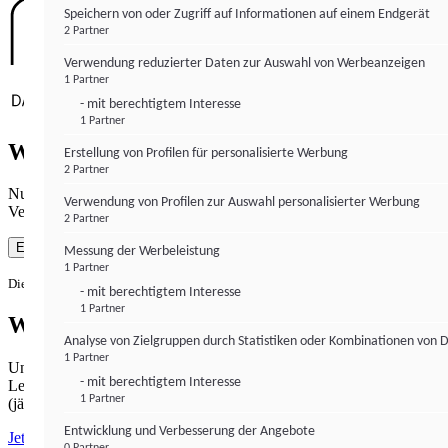
Speichern von oder Zugriff auf Informationen auf einem Endgerät
2 Partner
Verwendung reduzierter Daten zur Auswahl von Werbeanzeigen
1 Partner
- mit berechtigtem Interesse
1 Partner
Wie gewohnt mit Werbung lesen
Erstellung von Profilen für personalisierte Werbung
2 Partner
Nutzen Sie institutional-money.com mit Ihrer Zustimmung zur
Verwendung von Profilen zur Auswahl personalisierter Werbung
Verwendung von Cookies für Webanalyse und Werbemaßnahmen.
2 Partner
Einverstanden
Messung der Werbeleistung
1 Partner
Die Zustimmung ist jederzeit widerrufbar.
- mit berechtigtem Interesse
1 Partner
Werbefrei lesen
Analyse von Zielgruppen durch Statistiken oder Kombinationen von 
1 Partner
Unabhängiger Journalismus hat seinen Preis.
- mit berechtigtem Interesse
Lesen Sie institutional-money.com PUR für 33,99€ pro Monat
1 Partner
(jährliche Abrechnung).
Entwicklung und Verbesserung der Angebote
Jetzt abonnieren
0 Partner