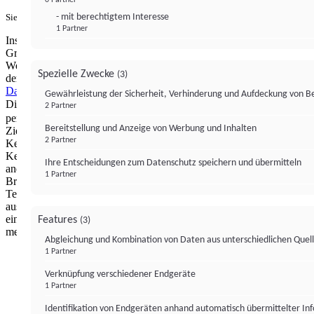
- mit berechtigtem Interesse
Sie haben ein PUR-Abo?
Hier anmelden.
1 Partner
Institutional Money mit Werbung: Wir nutzen aus wirtschaftlichen
Gründen die Möglichkeit, unsere Webseite Dritten als digitalen
Werbeplatz zur Verfügung zu stellen. Über Verarbeitungen, die in
Spezielle Zwecke
(3)
der Verantwortung von uns liegen, können Sie sich in unserer
Datenschutzerklärung
näher informieren.
Zur Bereitstellung unserer
Gewährleistung der Sicherheit, Verhinderung und Aufdeckung von 
Dienste nutzen wir Technologien von
. Zwecke:
Partnern (4)
2 Partner
personalisierte Werbung, Messung von Werbeleistung und
Bereitstellung und Anzeige von Werbung und Inhalten
Zielgruppenforschung. Cookies, Endgeräte- oder ähnliche Online-
2 Partner
Kennungen (z. B. login-basierte Kennungen, zufällig generierte
Kennungen, netzwerkbasierte Kennungen) können zusammen mit
Ihre Entscheidungen zum Datenschutz speichern und übermitteln
anderen Informationen (z. B. Browsertyp und
1 Partner
Browserinformationen, Sprache, Bildschirmgröße, unterstützte
Technologien usw.) auf Ihrem Endgerät gespeichert oder von dort
ausgelesen werden, um es jedes Mal wiederzuerkennen, wenn es
eine App oder einer Webseite aufruft. Dies geschieht für einen oder
Features
(3)
mehrere der hier aufgeführten Verarbeitungszwecke.
Abgleichung und Kombination von Daten aus unterschiedlichen Quel
1 Partner
Impressum
Datenschutzerklärung
Datenschutzeinstel
Verknüpfung verschiedener Endgeräte
Institutional Money
1 Partner
Identifikation von Endgeräten anhand automatisch übermittelter In