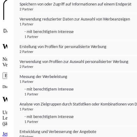
Speichern von oder Zugriff auf Informationen auf einem Endgerät
2 Partner
Verwendung reduzierter Daten zur Auswahl von Werbeanzeigen
1 Partner
- mit berechtigtem Interesse
1 Partner
Wie gewohnt mit Werbung lesen
Erstellung von Profilen für personalisierte Werbung
2 Partner
Nutzen Sie institutional-money.com mit Ihrer Zustimmung zur
Verwendung von Profilen zur Auswahl personalisierter Werbung
Verwendung von Cookies für Webanalyse und Werbemaßnahmen.
2 Partner
Einverstanden
Messung der Werbeleistung
1 Partner
Die Zustimmung ist jederzeit widerrufbar.
- mit berechtigtem Interesse
1 Partner
Werbefrei lesen
Analyse von Zielgruppen durch Statistiken oder Kombinationen von 
1 Partner
Unabhängiger Journalismus hat seinen Preis.
- mit berechtigtem Interesse
Lesen Sie institutional-money.com PUR für 33,99€ pro Monat
1 Partner
(jährliche Abrechnung).
Entwicklung und Verbesserung der Angebote
Jetzt abonnieren
0 Partner