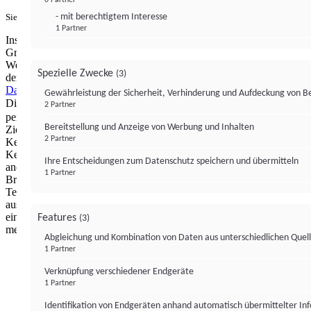
- mit berechtigtem Interesse
Sie haben ein PUR-Abo?
Hier anmelden.
1 Partner
Institutional Money mit Werbung: Wir nutzen aus wirtschaftlichen
Gründen die Möglichkeit, unsere Webseite Dritten als digitalen
Werbeplatz zur Verfügung zu stellen. Über Verarbeitungen, die in
Spezielle Zwecke
(3)
der Verantwortung von uns liegen, können Sie sich in unserer
Datenschutzerklärung
näher informieren.
Zur Bereitstellung unserer
Gewährleistung der Sicherheit, Verhinderung und Aufdeckung von 
Dienste nutzen wir Technologien von
. Zwecke:
Partnern (4)
2 Partner
personalisierte Werbung, Messung von Werbeleistung und
Bereitstellung und Anzeige von Werbung und Inhalten
Zielgruppenforschung. Cookies, Endgeräte- oder ähnliche Online-
2 Partner
Kennungen (z. B. login-basierte Kennungen, zufällig generierte
Kennungen, netzwerkbasierte Kennungen) können zusammen mit
Ihre Entscheidungen zum Datenschutz speichern und übermitteln
anderen Informationen (z. B. Browsertyp und
1 Partner
Browserinformationen, Sprache, Bildschirmgröße, unterstützte
Technologien usw.) auf Ihrem Endgerät gespeichert oder von dort
ausgelesen werden, um es jedes Mal wiederzuerkennen, wenn es
eine App oder einer Webseite aufruft. Dies geschieht für einen oder
Features
(3)
mehrere der hier aufgeführten Verarbeitungszwecke.
Abgleichung und Kombination von Daten aus unterschiedlichen Quel
1 Partner
Impressum
Datenschutzerklärung
Datenschutzeinstel
Verknüpfung verschiedener Endgeräte
Institutional Money
1 Partner
Identifikation von Endgeräten anhand automatisch übermittelter In