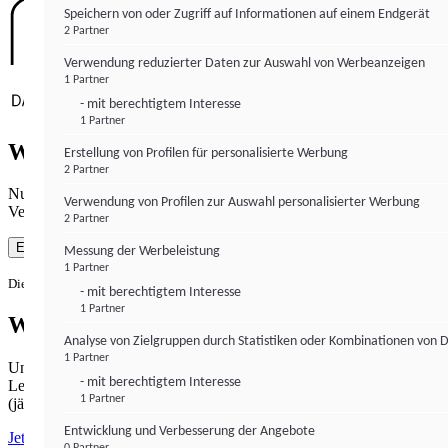
Speichern von oder Zugriff auf Informationen auf einem Endgerät
2 Partner
Verwendung reduzierter Daten zur Auswahl von Werbeanzeigen
1 Partner
- mit berechtigtem Interesse
1 Partner
Wie gewohnt mit Werbung lesen
Erstellung von Profilen für personalisierte Werbung
2 Partner
Nutzen Sie institutional-money.com mit Ihrer Zustimmung zur
Verwendung von Profilen zur Auswahl personalisierter Werbung
Verwendung von Cookies für Webanalyse und Werbemaßnahmen.
2 Partner
Einverstanden
Messung der Werbeleistung
1 Partner
Die Zustimmung ist jederzeit widerrufbar.
- mit berechtigtem Interesse
1 Partner
Werbefrei lesen
Analyse von Zielgruppen durch Statistiken oder Kombinationen von 
1 Partner
Unabhängiger Journalismus hat seinen Preis.
- mit berechtigtem Interesse
Lesen Sie institutional-money.com PUR für 33,99€ pro Monat
1 Partner
(jährliche Abrechnung).
Entwicklung und Verbesserung der Angebote
Jetzt abonnieren
0 Partner