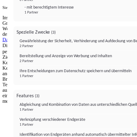
- mit berechtigtem Interesse
Sie haben ein PUR-Abo?
Hier anmelden.
1 Partner
Institutional Money mit Werbung: Wir nutzen aus wirtschaftlichen
Gründen die Möglichkeit, unsere Webseite Dritten als digitalen
Werbeplatz zur Verfügung zu stellen. Über Verarbeitungen, die in
Spezielle Zwecke
(3)
der Verantwortung von uns liegen, können Sie sich in unserer
Datenschutzerklärung
näher informieren.
Zur Bereitstellung unserer
Gewährleistung der Sicherheit, Verhinderung und Aufdeckung von 
Dienste nutzen wir Technologien von
. Zwecke:
Partnern (4)
2 Partner
personalisierte Werbung, Messung von Werbeleistung und
Bereitstellung und Anzeige von Werbung und Inhalten
Zielgruppenforschung. Cookies, Endgeräte- oder ähnliche Online-
2 Partner
Kennungen (z. B. login-basierte Kennungen, zufällig generierte
Kennungen, netzwerkbasierte Kennungen) können zusammen mit
Ihre Entscheidungen zum Datenschutz speichern und übermitteln
anderen Informationen (z. B. Browsertyp und
1 Partner
Browserinformationen, Sprache, Bildschirmgröße, unterstützte
Technologien usw.) auf Ihrem Endgerät gespeichert oder von dort
ausgelesen werden, um es jedes Mal wiederzuerkennen, wenn es
eine App oder einer Webseite aufruft. Dies geschieht für einen oder
Features
(3)
mehrere der hier aufgeführten Verarbeitungszwecke.
Abgleichung und Kombination von Daten aus unterschiedlichen Quel
1 Partner
Impressum
Datenschutzerklärung
Datenschutzeinstel
Verknüpfung verschiedener Endgeräte
Institutional Money
1 Partner
Identifikation von Endgeräten anhand automatisch übermittelter In