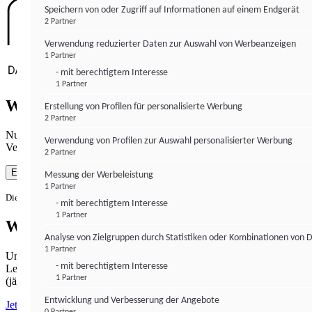
Speichern von oder Zugriff auf Informationen auf einem Endgerät
2 Partner
Verwendung reduzierter Daten zur Auswahl von Werbeanzeigen
1 Partner
- mit berechtigtem Interesse
1 Partner
Wie gewohnt mit Werbung lesen
Erstellung von Profilen für personalisierte Werbung
2 Partner
Nutzen Sie institutional-money.com mit Ihrer Zustimmung zur
Verwendung von Profilen zur Auswahl personalisierter Werbung
Verwendung von Cookies für Webanalyse und Werbemaßnahmen.
2 Partner
Einverstanden
Messung der Werbeleistung
1 Partner
Die Zustimmung ist jederzeit widerrufbar.
- mit berechtigtem Interesse
1 Partner
Werbefrei lesen
Analyse von Zielgruppen durch Statistiken oder Kombinationen von 
1 Partner
Unabhängiger Journalismus hat seinen Preis.
- mit berechtigtem Interesse
Lesen Sie institutional-money.com PUR für 33,99€ pro Monat
1 Partner
(jährliche Abrechnung).
Entwicklung und Verbesserung der Angebote
Jetzt abonnieren
0 Partner