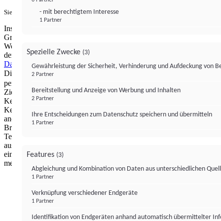
- mit berechtigtem Interesse
Sie haben ein PUR-Abo?
Hier anmelden.
1 Partner
Institutional Money mit Werbung: Wir nutzen aus wirtschaftlichen
Gründen die Möglichkeit, unsere Webseite Dritten als digitalen
Werbeplatz zur Verfügung zu stellen. Über Verarbeitungen, die in
Spezielle Zwecke
(3)
der Verantwortung von uns liegen, können Sie sich in unserer
Datenschutzerklärung
näher informieren.
Zur Bereitstellung unserer
Gewährleistung der Sicherheit, Verhinderung und Aufdeckung von 
Dienste nutzen wir Technologien von
. Zwecke:
Partnern (4)
2 Partner
personalisierte Werbung, Messung von Werbeleistung und
Bereitstellung und Anzeige von Werbung und Inhalten
Zielgruppenforschung. Cookies, Endgeräte- oder ähnliche Online-
2 Partner
Kennungen (z. B. login-basierte Kennungen, zufällig generierte
Kennungen, netzwerkbasierte Kennungen) können zusammen mit
Ihre Entscheidungen zum Datenschutz speichern und übermitteln
anderen Informationen (z. B. Browsertyp und
1 Partner
Browserinformationen, Sprache, Bildschirmgröße, unterstützte
Technologien usw.) auf Ihrem Endgerät gespeichert oder von dort
ausgelesen werden, um es jedes Mal wiederzuerkennen, wenn es
eine App oder einer Webseite aufruft. Dies geschieht für einen oder
Features
(3)
mehrere der hier aufgeführten Verarbeitungszwecke.
Abgleichung und Kombination von Daten aus unterschiedlichen Quel
1 Partner
Impressum
Datenschutzerklärung
Datenschutzeinstel
Verknüpfung verschiedener Endgeräte
Institutional Money
1 Partner
Identifikation von Endgeräten anhand automatisch übermittelter In