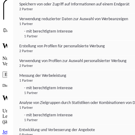
Speichern von oder Zugriff auf Informationen auf einem Endgerät
2 Partner
Verwendung reduzierter Daten zur Auswahl von Werbeanzeigen
1 Partner
- mit berechtigtem Interesse
1 Partner
Wie gewohnt mit Werbung lesen
Erstellung von Profilen für personalisierte Werbung
2 Partner
Nutzen Sie institutional-money.com mit Ihrer Zustimmung zur
Verwendung von Profilen zur Auswahl personalisierter Werbung
Verwendung von Cookies für Webanalyse und Werbemaßnahmen.
2 Partner
Einverstanden
Messung der Werbeleistung
1 Partner
Die Zustimmung ist jederzeit widerrufbar.
- mit berechtigtem Interesse
1 Partner
Werbefrei lesen
Analyse von Zielgruppen durch Statistiken oder Kombinationen von 
1 Partner
Unabhängiger Journalismus hat seinen Preis.
- mit berechtigtem Interesse
Lesen Sie institutional-money.com PUR für 33,99€ pro Monat
1 Partner
(jährliche Abrechnung).
Entwicklung und Verbesserung der Angebote
Jetzt abonnieren
0 Partner