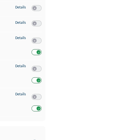
zu Erstellung von Profilen für personalisierte Werbung
Details
Switch zum Einwilligen bzw. Ablehnen des Dienstes Erstellung 
zu Verwendung von Profilen zur Auswahl personalisierter Werbung
Details
Switch zum Einwilligen bzw. Ablehnen des Dienstes Verwendun
zu Messung der Werbeleistung
Details
Switch zum Einwilligen bzw. Ablehnen des Dienstes Messung 
Switch zum Einwilligen bzw. Ablehnen des Dienstes Messung d
zu Analyse von Zielgruppen durch Statistiken oder Kombinationen von Dat
Details
Switch zum Einwilligen bzw. Ablehnen des Dienstes Analyse v
Switch zum Einwilligen bzw. Ablehnen des Dienstes Analyse v
zu Entwicklung und Verbesserung der Angebote
Details
Switch zum Einwilligen bzw. Ablehnen des Dienstes Entwickl
Switch zum Einwilligen bzw. Ablehnen des Dienstes Entwicklu