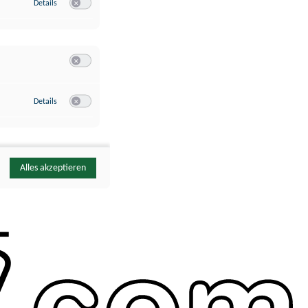
zu Google Analytics
Details
Switch zum Einwilligen bzw. Ablehnen des Dienstes Google Ana
Switch zum Einwilligen bzw. Ablehnen der Kategorie Sonstige 
zu YouTube
Details
Switch zum Einwilligen bzw. Ablehnen des Dienstes YouTube
Alles akzeptieren