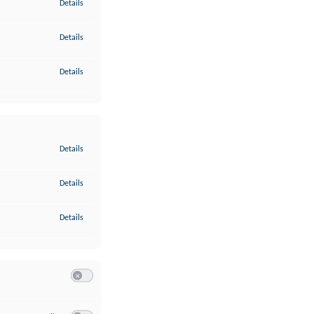
zu Gewährleistung der Sicherheit, Verhinderung und Aufdeckung v
Details
zu Bereitstellung und Anzeige von Werbung und Inhalten
Details
zu Ihre Entscheidungen zum Datenschutz speichern und übermittel
Details
zu Abgleichung und Kombination von Daten aus unterschiedlichen 
Details
zu Verknüpfung verschiedener Endgeräte
Details
zu Identifikation von Endgeräten anhand automatisch übermittelte
Details
Switch zum Einwilligen bzw. Ablehnen der Kategorie Analyse / 