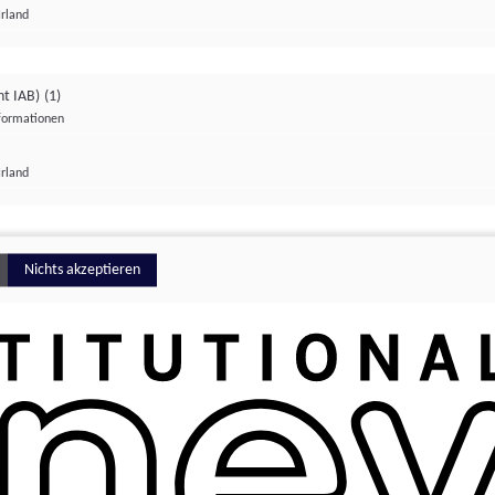
Irland
ht IAB)
(1)
nformationen
lungen
Irland
Money
Nichts akzeptieren