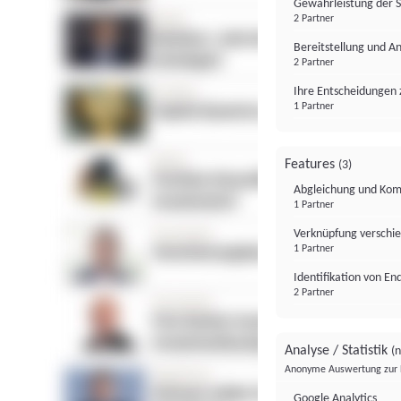
Gewährleistung der 
2 Partner
Bereitstellung und A
2 Partner
Ihre Entscheidungen 
1 Partner
Features
(3)
Abgleichung und Komb
1 Partner
Verknüpfung verschi
1 Partner
Identifikation von E
2 Partner
Analyse / Statistik
(n
Anonyme Auswertung zur 
Google Analytics