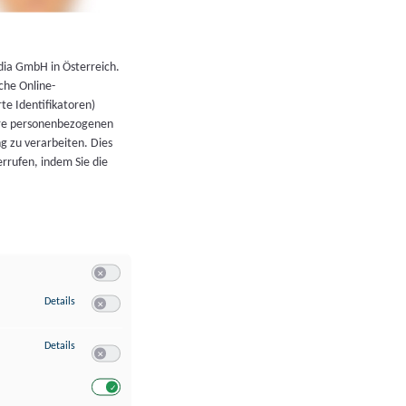
←
Zurück zur Übersicht
dia GmbH in Österreich.
che Online-
rte Identifikatoren)
hre personenbezogenen
g zu verarbeiten. Dies
errufen, indem Sie die
Switch zum Einwilligen bzw. Ablehnen der Kategorie Allgeme
zu Speichern von oder Zugriff auf Informationen auf einem Endgerät
Details
Switch zum Einwilligen bzw. Ablehnen des Dienstes Speichern 
zu Verwendung reduzierter Daten zur Auswahl von Werbeanzeigen
Details
Switch zum Einwilligen bzw. Ablehnen des Dienstes Verwend
Switch zum Einwilligen bzw. Ablehnen des Dienstes Verwendu