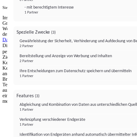
- mit berechtigtem Interesse
Sie haben ein PUR-Abo?
Hier anmelden.
1 Partner
Institutional Money mit Werbung: Wir nutzen aus wirtschaftlichen
Gründen die Möglichkeit, unsere Webseite Dritten als digitalen
Werbeplatz zur Verfügung zu stellen. Über Verarbeitungen, die in
Spezielle Zwecke
(3)
der Verantwortung von uns liegen, können Sie sich in unserer
Datenschutzerklärung
näher informieren.
Zur Bereitstellung unserer
Gewährleistung der Sicherheit, Verhinderung und Aufdeckung von 
Dienste nutzen wir Technologien von
. Zwecke:
Partnern (4)
2 Partner
personalisierte Werbung, Messung von Werbeleistung und
Bereitstellung und Anzeige von Werbung und Inhalten
Zielgruppenforschung. Cookies, Endgeräte- oder ähnliche Online-
2 Partner
Kennungen (z. B. login-basierte Kennungen, zufällig generierte
Kennungen, netzwerkbasierte Kennungen) können zusammen mit
Ihre Entscheidungen zum Datenschutz speichern und übermitteln
anderen Informationen (z. B. Browsertyp und
1 Partner
Browserinformationen, Sprache, Bildschirmgröße, unterstützte
Technologien usw.) auf Ihrem Endgerät gespeichert oder von dort
ausgelesen werden, um es jedes Mal wiederzuerkennen, wenn es
eine App oder einer Webseite aufruft. Dies geschieht für einen oder
Features
(3)
mehrere der hier aufgeführten Verarbeitungszwecke.
Abgleichung und Kombination von Daten aus unterschiedlichen Quel
1 Partner
Impressum
Datenschutzerklärung
Datenschutzeinstel
Verknüpfung verschiedener Endgeräte
Institutional Money
1 Partner
Identifikation von Endgeräten anhand automatisch übermittelter In