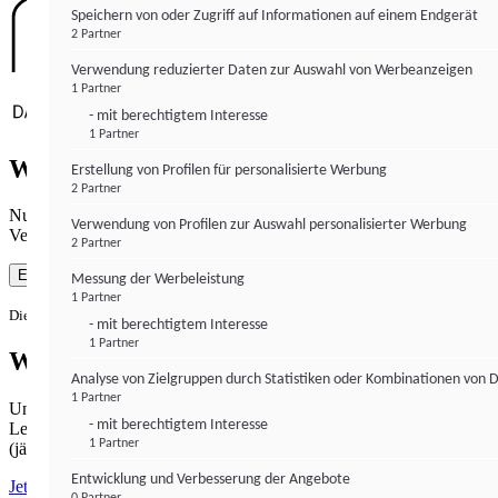
Speichern von oder Zugriff auf Informationen auf einem Endgerät
2 Partner
Verwendung reduzierter Daten zur Auswahl von Werbeanzeigen
1 Partner
- mit berechtigtem Interesse
1 Partner
Wie gewohnt mit Werbung lesen
Erstellung von Profilen für personalisierte Werbung
2 Partner
Nutzen Sie institutional-money.com mit Ihrer Zustimmung zur
Verwendung von Profilen zur Auswahl personalisierter Werbung
Verwendung von Cookies für Webanalyse und Werbemaßnahmen.
2 Partner
Einverstanden
Messung der Werbeleistung
1 Partner
Die Zustimmung ist jederzeit widerrufbar.
- mit berechtigtem Interesse
1 Partner
Werbefrei lesen
Analyse von Zielgruppen durch Statistiken oder Kombinationen von 
1 Partner
Unabhängiger Journalismus hat seinen Preis.
- mit berechtigtem Interesse
Lesen Sie institutional-money.com PUR für 33,99€ pro Monat
1 Partner
(jährliche Abrechnung).
Entwicklung und Verbesserung der Angebote
Jetzt abonnieren
0 Partner