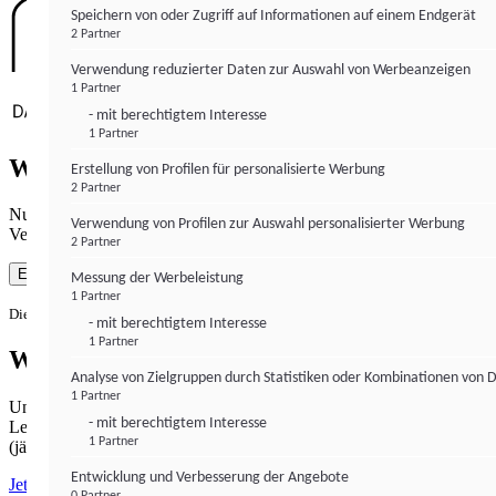
Speichern von oder Zugriff auf Informationen auf einem Endgerät
2 Partner
Verwendung reduzierter Daten zur Auswahl von Werbeanzeigen
1 Partner
- mit berechtigtem Interesse
1 Partner
Wie gewohnt mit Werbung lesen
Erstellung von Profilen für personalisierte Werbung
2 Partner
Nutzen Sie institutional-money.com mit Ihrer Zustimmung zur
Verwendung von Profilen zur Auswahl personalisierter Werbung
Verwendung von Cookies für Webanalyse und Werbemaßnahmen.
2 Partner
Einverstanden
Messung der Werbeleistung
1 Partner
Die Zustimmung ist jederzeit widerrufbar.
- mit berechtigtem Interesse
1 Partner
Werbefrei lesen
Analyse von Zielgruppen durch Statistiken oder Kombinationen von 
1 Partner
Unabhängiger Journalismus hat seinen Preis.
- mit berechtigtem Interesse
Lesen Sie institutional-money.com PUR für 33,99€ pro Monat
1 Partner
(jährliche Abrechnung).
Entwicklung und Verbesserung der Angebote
Jetzt abonnieren
0 Partner