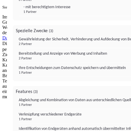
- mit berechtigtem Interesse
Sie haben ein PUR-Abo?
Hier anmelden.
1 Partner
Institutional Money mit Werbung: Wir nutzen aus wirtschaftlichen
Gründen die Möglichkeit, unsere Webseite Dritten als digitalen
Werbeplatz zur Verfügung zu stellen. Über Verarbeitungen, die in
Spezielle Zwecke
(3)
der Verantwortung von uns liegen, können Sie sich in unserer
Datenschutzerklärung
näher informieren.
Zur Bereitstellung unserer
Gewährleistung der Sicherheit, Verhinderung und Aufdeckung von 
Dienste nutzen wir Technologien von
. Zwecke:
Partnern (4)
2 Partner
personalisierte Werbung, Messung von Werbeleistung und
Bereitstellung und Anzeige von Werbung und Inhalten
Zielgruppenforschung. Cookies, Endgeräte- oder ähnliche Online-
2 Partner
Kennungen (z. B. login-basierte Kennungen, zufällig generierte
Kennungen, netzwerkbasierte Kennungen) können zusammen mit
Ihre Entscheidungen zum Datenschutz speichern und übermitteln
anderen Informationen (z. B. Browsertyp und
1 Partner
Browserinformationen, Sprache, Bildschirmgröße, unterstützte
Technologien usw.) auf Ihrem Endgerät gespeichert oder von dort
ausgelesen werden, um es jedes Mal wiederzuerkennen, wenn es
eine App oder einer Webseite aufruft. Dies geschieht für einen oder
Features
(3)
mehrere der hier aufgeführten Verarbeitungszwecke.
Abgleichung und Kombination von Daten aus unterschiedlichen Quel
1 Partner
Impressum
Datenschutzerklärung
Datenschutzeinstel
Verknüpfung verschiedener Endgeräte
Institutional Money
1 Partner
Identifikation von Endgeräten anhand automatisch übermittelter In